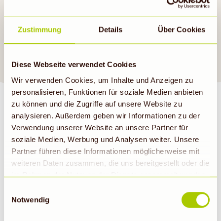
Mittagessen. Anregungen
findest du auch in unseren
Zustimmung
Details
Über Cookies
aktuellen Angeboten
.
Guten Appetit!
Diese Webseite verwendet Cookies
Wir verwenden Cookies, um Inhalte und Anzeigen zu
personalisieren, Funktionen für soziale Medien anbieten
zu können und die Zugriffe auf unsere Website zu
analysieren. Außerdem geben wir Informationen zu der
Verwendung unserer Website an unsere Partner für
soziale Medien, Werbung und Analysen weiter. Unsere
BIOMARKT NEWSLETTER
Partner führen diese Informationen möglicherweise mit
weiteren Daten zusammen, die uns bereitgestellt oder die
im Rahmen der Nutzung der Dienste gesammelt wurden.
E-Mail
Abonnieren
Hinweis auf Verarbeitung der auf dieser Webseite
Einwilligungsauswahl
erhobenen Daten in den USA durch Google: Unsere
Notwendig
Webseite verwendet Google Analytics. Nähere