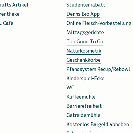
rafts Artikel
Studentenrabatt
rentheke
Denns Bio App
& Café
Online Fleisch-Vorbestellung
Mittagsgerichte
Too Good To Go
Naturkosmetik
Geschenkkörbe
Pfandsystem Recup/Rebowl
Kinderspiel-Ecke
WC
Kaffeemühle
Barrierefreiheit
Getreidemühle
Kostenlos Bargeld abheben