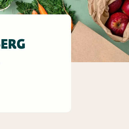
BERG
5