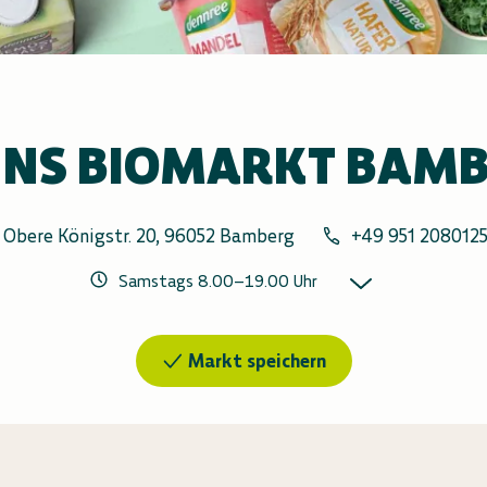
NS BIOMARKT BAM
Obere Königstr. 20, 96052 Bamberg
+49 951 208012
Samstags
8.00
–
19.00
Uhr
Markt speichern