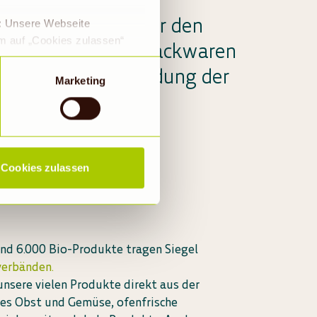
o-Vollsortiment für den
e: Unsere Webseite
em auf „Cookies zulassen“
e über köstliche Backwaren
a DS-GVO eingewilligt, dass
chhaltige Bio-Kleidung der
 ein Land mit einem nach
Marketing
s Risiko, dass die Daten
Rechtsbehelfsmöglichkeiten,
ookies abgewählt werden,
Cookies zulassen
und 6.000 Bio-Produkte tragen Siegel
erbänden.
nsere vielen Produkte direkt aus der
ges Obst und Gemüse, ofenfrische