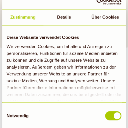
Mittagessen. Anregungen
findest du auch in unseren
Zustimmung
Details
Über Cookies
aktuellen Angeboten
.
Guten Appetit!
Diese Webseite verwendet Cookies
Wir verwenden Cookies, um Inhalte und Anzeigen zu
personalisieren, Funktionen für soziale Medien anbieten
zu können und die Zugriffe auf unsere Website zu
analysieren. Außerdem geben wir Informationen zu der
Verwendung unserer Website an unsere Partner für
soziale Medien, Werbung und Analysen weiter. Unsere
BIOMARKT NEWSLETTER
Partner führen diese Informationen möglicherweise mit
weiteren Daten zusammen, die uns bereitgestellt oder die
im Rahmen der Nutzung der Dienste gesammelt wurden.
E-Mail
Abonnieren
Hinweis auf Verarbeitung der auf dieser Webseite
Einwilligungsauswahl
erhobenen Daten in den USA durch Google: Unsere
Notwendig
Webseite verwendet Google Analytics. Nähere