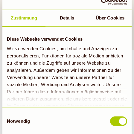
Mittagessen. Anregungen
findest du auch in unseren
Zustimmung
Details
Über Cookies
aktuellen Angeboten
.
Guten Appetit!
Diese Webseite verwendet Cookies
Wir verwenden Cookies, um Inhalte und Anzeigen zu
personalisieren, Funktionen für soziale Medien anbieten
zu können und die Zugriffe auf unsere Website zu
analysieren. Außerdem geben wir Informationen zu der
Verwendung unserer Website an unsere Partner für
soziale Medien, Werbung und Analysen weiter. Unsere
BIOMARKT NEWSLETTER
Partner führen diese Informationen möglicherweise mit
weiteren Daten zusammen, die uns bereitgestellt oder die
im Rahmen der Nutzung der Dienste gesammelt wurden.
E-Mail
Abonnieren
Hinweis auf Verarbeitung der auf dieser Webseite
Einwilligungsauswahl
erhobenen Daten in den USA durch Google: Unsere
Notwendig
Webseite verwendet Google Analytics. Nähere