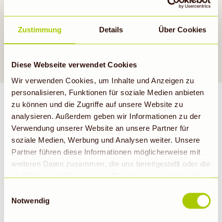
Mittagessen. Anregungen
findest du auch in unseren
Zustimmung
Details
Über Cookies
aktuellen Angeboten
.
Guten Appetit!
Diese Webseite verwendet Cookies
Wir verwenden Cookies, um Inhalte und Anzeigen zu
personalisieren, Funktionen für soziale Medien anbieten
zu können und die Zugriffe auf unsere Website zu
analysieren. Außerdem geben wir Informationen zu der
Verwendung unserer Website an unsere Partner für
soziale Medien, Werbung und Analysen weiter. Unsere
BIOMARKT NEWSLETTER
Partner führen diese Informationen möglicherweise mit
weiteren Daten zusammen, die uns bereitgestellt oder die
im Rahmen der Nutzung der Dienste gesammelt wurden.
E-Mail
Abonnieren
Hinweis auf Verarbeitung der auf dieser Webseite
Einwilligungsauswahl
erhobenen Daten in den USA durch Google: Unsere
Notwendig
Webseite verwendet Google Analytics. Nähere