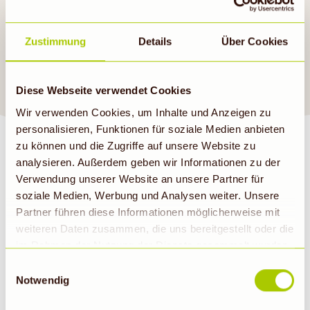
Mittagessen. Anregungen
findest du auch in unseren
Zustimmung
Details
Über Cookies
aktuellen Angeboten
.
Guten Appetit!
Diese Webseite verwendet Cookies
Wir verwenden Cookies, um Inhalte und Anzeigen zu
personalisieren, Funktionen für soziale Medien anbieten
zu können und die Zugriffe auf unsere Website zu
analysieren. Außerdem geben wir Informationen zu der
Verwendung unserer Website an unsere Partner für
soziale Medien, Werbung und Analysen weiter. Unsere
BIOMARKT NEWSLETTER
Partner führen diese Informationen möglicherweise mit
weiteren Daten zusammen, die uns bereitgestellt oder die
im Rahmen der Nutzung der Dienste gesammelt wurden.
E-Mail
Abonnieren
Hinweis auf Verarbeitung der auf dieser Webseite
Einwilligungsauswahl
erhobenen Daten in den USA durch Google: Unsere
Notwendig
Webseite verwendet Google Analytics. Nähere