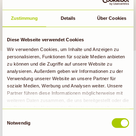
Mittagessen. Anregungen
findest du auch in unseren
Zustimmung
Details
Über Cookies
aktuellen Angeboten
.
Guten Appetit!
Diese Webseite verwendet Cookies
Wir verwenden Cookies, um Inhalte und Anzeigen zu
personalisieren, Funktionen für soziale Medien anbieten
zu können und die Zugriffe auf unsere Website zu
analysieren. Außerdem geben wir Informationen zu der
Verwendung unserer Website an unsere Partner für
soziale Medien, Werbung und Analysen weiter. Unsere
BIOMARKT NEWSLETTER
Partner führen diese Informationen möglicherweise mit
weiteren Daten zusammen, die uns bereitgestellt oder die
im Rahmen der Nutzung der Dienste gesammelt wurden.
E-Mail
Abonnieren
Hinweis auf Verarbeitung der auf dieser Webseite
Einwilligungsauswahl
erhobenen Daten in den USA durch Google: Unsere
Notwendig
Webseite verwendet Google Analytics. Nähere