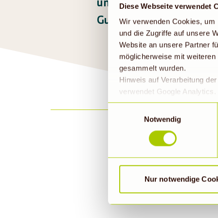
unseren
aktuellen Ange
Diese Webseite verwendet 
Guten Appetit!
Wir verwenden Cookies, um I
und die Zugriffe auf unsere
Website an unsere Partner fü
möglicherweise mit weiteren
gesammelt wurden.
Hinweis auf Verarbeitung de
verwendet Google Analytics. 
geklickt bzw. statistische Co
Einwilligungsauswahl
die Daten in den USA verarb
Notwendig
EU-Standards unzureichendem
durch US-Behörden, zu Kont
verarbeitet werden können. 
findet die vorübergehend besc
E-Ma
Nur notwendige Coo