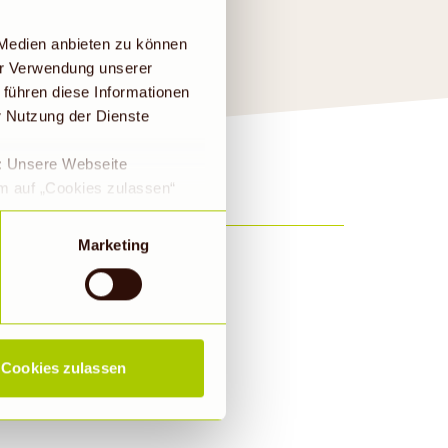
 Medien anbieten zu können
er Verwendung unserer
 führen diese Informationen
r Nutzung der Dienste
e: Unsere Webseite
em auf „Cookies zulassen“
a DS-GVO eingewilligt, dass
 ein Land mit einem nach
Marketing
s Risiko, dass die Daten
Rechtsbehelfsmöglichkeiten,
ookies abgewählt werden,
Cookies zulassen
ieren