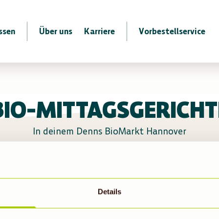
ssen
Über uns
Karriere
Vorbestellservice
BIO-MITTAGSGERICHT
In deinem Denns BioMarkt Hannover
 derzeit leider kein warmes Mittagsgericht
Details
e für ein leckeres Mittagessen. Anregungen 