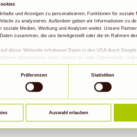
boten
.
Cookies
nhalte und Anzeigen zu personalisieren, Funktionen für soziale
 Website zu analysieren. Außerdem geben wir Informationen zu d
r soziale Medien, Werbung und Analysen weiter. Unsere Partner
 Daten zusammen, die uns bereitgestellt oder die im Rahmen de
r auf dieser Webseite erhobenen Daten in den USA durch Googl
Nähere Informationen hierzu findest du unter Datenschutz. Ind
okies erlaubt werden, wird zugleich gem. Art. 49 Abs. 1 S. 1 lit 
eitet werden. Die USA werden vom Europäischen Gerichtshof als
Präferenzen
Statistiken
 Datenschutzniveau eingeschätzt. Es besteht insbesondere da
roll- und zu Überwachungszwecken, möglicherweise auch ohne 
BIOMARKT NEWSLETTER
Wenn auf „Nur notwendige Cookies“ geklickt bzw. statistische C
hriebene Übermittlung nicht statt.
il
kies
Auswahl erlauben
Abonn