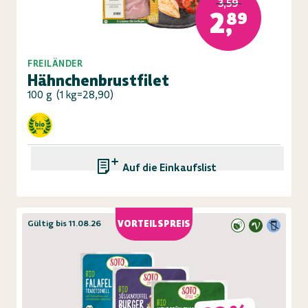
3,59
2,89
FREILÄNDER
Hähnchenbrustfilet
100 g
(
1 kg=28,90
)
Auf die Einkaufsliste
Gültig bis 11.08.26
VORTEILSPREIS