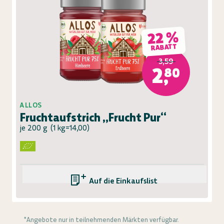
22 %
RABATT
3,59
2,80
ALLOS
Fruchtaufstrich „Frucht Pur“
je 200 g
(
1 kg=14,00
)
Auf die Einkaufsliste
*Angebote nur in teilnehmenden Märkten verfügbar.