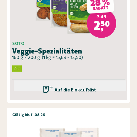
28 %
RABATT
3,49
2,50
SOTO
Veggie-Spezialitäten
160 g - 200 g
(
1 kg = 15,63 - 12,50
)
Auf die Einkaufsliste
Gültig bis 11.08.26