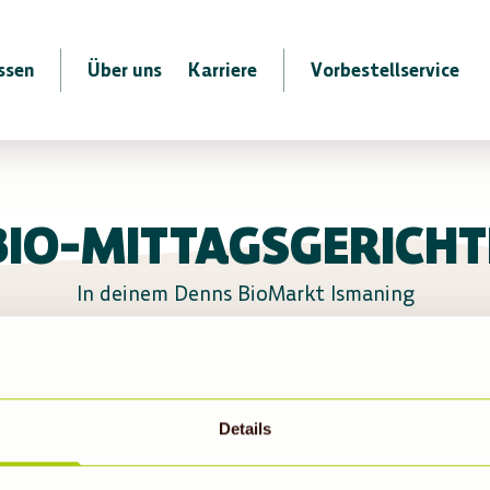
ssen
Über uns
Karriere
Vorbestellservice
BIO-MITTAGSGERICHT
In deinem Denns BioMarkt Ismaning
 derzeit leider kein warmes Mittagsgericht
Details
e für ein leckeres Mittagessen. Anregungen 