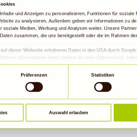
boten
.
Cookies
nhalte und Anzeigen zu personalisieren, Funktionen für soziale
 Website zu analysieren. Außerdem geben wir Informationen zu d
r soziale Medien, Werbung und Analysen weiter. Unsere Partner
 Daten zusammen, die uns bereitgestellt oder die im Rahmen de
r auf dieser Webseite erhobenen Daten in den USA durch Googl
Nähere Informationen hierzu findest du unter Datenschutz. Ind
okies erlaubt werden, wird zugleich gem. Art. 49 Abs. 1 S. 1 lit 
eitet werden. Die USA werden vom Europäischen Gerichtshof als
Präferenzen
Statistiken
 Datenschutzniveau eingeschätzt. Es besteht insbesondere da
roll- und zu Überwachungszwecken, möglicherweise auch ohne 
BIOMARKT NEWSLETTER
Wenn auf „Nur notwendige Cookies“ geklickt bzw. statistische C
hriebene Übermittlung nicht statt.
il
kies
Auswahl erlauben
Abonn