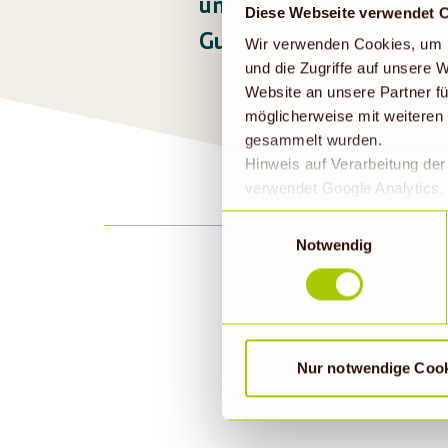
unseren
aktuellen Ange
Diese Webseite verwendet 
Guten Appetit!
Wir verwenden Cookies, um I
und die Zugriffe auf unsere
Website an unsere Partner fü
möglicherweise mit weiteren
gesammelt wurden.
Hinweis auf Verarbeitung de
verwendet Google Analytics. 
geklickt bzw. statistische Co
Einwilligungsauswahl
die Daten in den USA verarb
Notwendig
EU-Standards unzureichendem
durch US-Behörden, zu Kont
verarbeitet werden können. 
findet die vorübergehend besc
E-Ma
Nur notwendige Coo