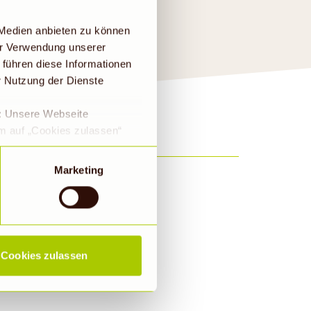
 Medien anbieten zu können
er Verwendung unserer
 führen diese Informationen
r Nutzung der Dienste
e: Unsere Webseite
em auf „Cookies zulassen“
a DS-GVO eingewilligt, dass
 ein Land mit einem nach
Marketing
s Risiko, dass die Daten
Rechtsbehelfsmöglichkeiten,
ookies abgewählt werden,
Cookies zulassen
ieren