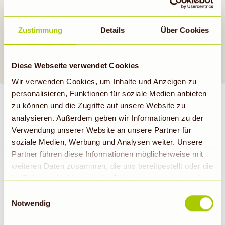
Mittagessen. Anregungen
findest du auch in unseren
Zustimmung
Details
Über Cookies
aktuellen Angeboten
.
Guten Appetit!
Diese Webseite verwendet Cookies
Wir verwenden Cookies, um Inhalte und Anzeigen zu
personalisieren, Funktionen für soziale Medien anbieten
zu können und die Zugriffe auf unsere Website zu
analysieren. Außerdem geben wir Informationen zu der
Verwendung unserer Website an unsere Partner für
soziale Medien, Werbung und Analysen weiter. Unsere
BIOMARKT NEWSLETTER
Partner führen diese Informationen möglicherweise mit
weiteren Daten zusammen, die uns bereitgestellt oder die
im Rahmen der Nutzung der Dienste gesammelt wurden.
E-Mail
Abonnieren
Hinweis auf Verarbeitung der auf dieser Webseite
Einwilligungsauswahl
erhobenen Daten in den USA durch Google: Unsere
Notwendig
Webseite verwendet Google Analytics. Nähere