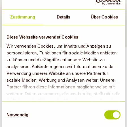
Mittagessen. Anregungen
findest du auch in unseren
Zustimmung
Details
Über Cookies
aktuellen Angeboten
.
Guten Appetit!
Diese Webseite verwendet Cookies
Wir verwenden Cookies, um Inhalte und Anzeigen zu
personalisieren, Funktionen für soziale Medien anbieten
zu können und die Zugriffe auf unsere Website zu
analysieren. Außerdem geben wir Informationen zu der
Verwendung unserer Website an unsere Partner für
soziale Medien, Werbung und Analysen weiter. Unsere
BIOMARKT NEWSLETTER
Partner führen diese Informationen möglicherweise mit
weiteren Daten zusammen, die uns bereitgestellt oder die
im Rahmen der Nutzung der Dienste gesammelt wurden.
E-Mail
Abonnieren
Hinweis auf Verarbeitung der auf dieser Webseite
Einwilligungsauswahl
erhobenen Daten in den USA durch Google: Unsere
Notwendig
Webseite verwendet Google Analytics. Nähere