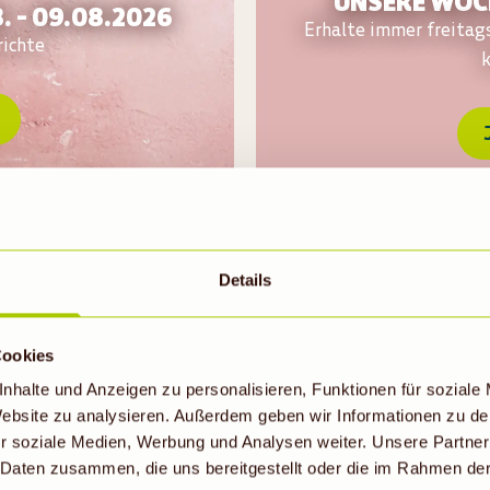
UNSERE WOCH
 - 09.08.2026
Erhalte immer freitag
richte
Details
sen-Kokosragout
nanas, Sellerie & Reis
Cookies
nhalte und Anzeigen zu personalisieren, Funktionen für soziale
 Website zu analysieren. Außerdem geben wir Informationen zu d
r soziale Medien, Werbung und Analysen weiter. Unsere Partner
isangaben in Euro. Änderungen und Irrtümer vorbehalten. Nur solange der Vorra
 Daten zusammen, die uns bereitgestellt oder die im Rahmen de