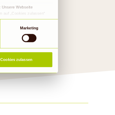
e: Unsere Webseite
em auf „Cookies zulassen“
a DS-GVO eingewilligt, dass
 ein Land mit einem nach
Marketing
s Risiko, dass die Daten
haft Ökologischer
Rechtsbehelfsmöglichkeiten,
ookies abgewählt werden,
Cookies zulassen
Wildfang