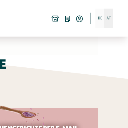
DE
AT
E