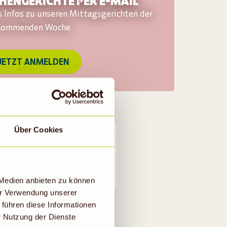
ENGERICHTE PER E-MAIL
s Infos zu unseren Mittagsgerichten der
kommenden Woche
JETZT ANMELDEN
Über Cookies
7,90
 Medien anbieten zu können
er Verwendung unserer
 führen diese Informationen
t reicht.
r Nutzung der Dienste