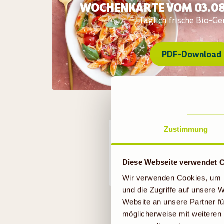
WOCHENKARTE VOM 03.08.
Täglich frische Bio-Ge
PDF-Download
Zustimmung
HEUTE
Erb
07.08.2026
mit A
Diese Webseite verwendet 
Wir verwenden Cookies, um I
und die Zugriffe auf unsere
Website an unsere Partner fü
Alle Pre
möglicherweise mit weiteren