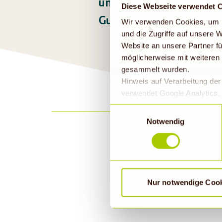
unseren
aktuellen Ange
Diese Webseite verwendet 
Guten Appetit!
Wir verwenden Cookies, um I
und die Zugriffe auf unsere
Website an unsere Partner fü
möglicherweise mit weiteren
gesammelt wurden.
Hinweis auf Verarbeitung de
verwendet Google Analytics. 
geklickt bzw. statistische Co
Einwilligungsauswahl
die Daten in den USA verarb
Notwendig
EU-Standards unzureichendem
durch US-Behörden, zu Kont
verarbeitet werden können. 
findet die vorübergehend besc
E-Ma
Nur notwendige Coo