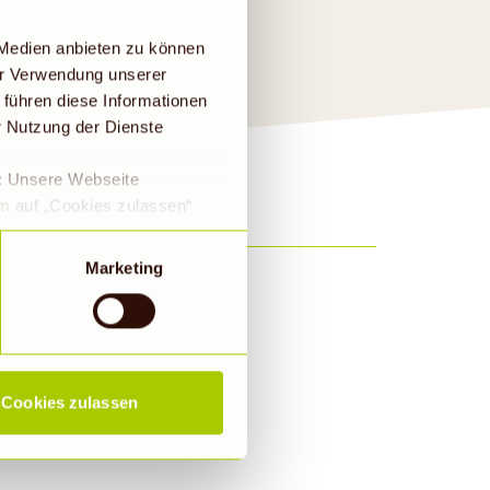
 Medien anbieten zu können
er Verwendung unserer
 führen diese Informationen
r Nutzung der Dienste
e: Unsere Webseite
em auf „Cookies zulassen“
a DS-GVO eingewilligt, dass
 ein Land mit einem nach
Marketing
s Risiko, dass die Daten
Rechtsbehelfsmöglichkeiten,
ookies abgewählt werden,
Cookies zulassen
ieren