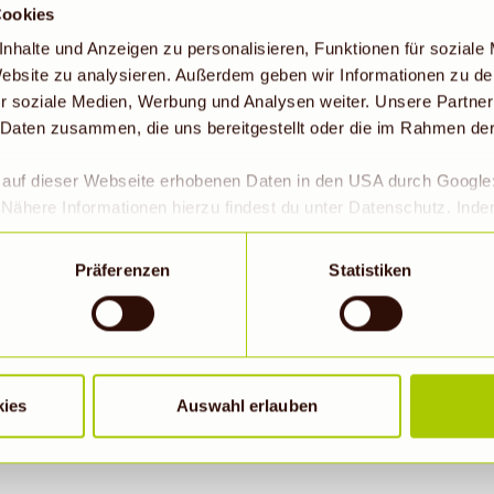
boten
.
Cookies
nhalte und Anzeigen zu personalisieren, Funktionen für soziale
 Website zu analysieren. Außerdem geben wir Informationen zu d
r soziale Medien, Werbung und Analysen weiter. Unsere Partner
 Daten zusammen, die uns bereitgestellt oder die im Rahmen de
r auf dieser Webseite erhobenen Daten in den USA durch Googl
Nähere Informationen hierzu findest du unter Datenschutz. Ind
okies erlaubt werden, wird zugleich gem. Art. 49 Abs. 1 S. 1 lit 
eitet werden. Die USA werden vom Europäischen Gerichtshof als
Präferenzen
Statistiken
 Datenschutzniveau eingeschätzt. Es besteht insbesondere da
roll- und zu Überwachungszwecken, möglicherweise auch ohne 
BIOMARKT NEWSLETTER
Wenn auf „Nur notwendige Cookies“ geklickt bzw. statistische C
hriebene Übermittlung nicht statt.
il
kies
Auswahl erlauben
Abonn