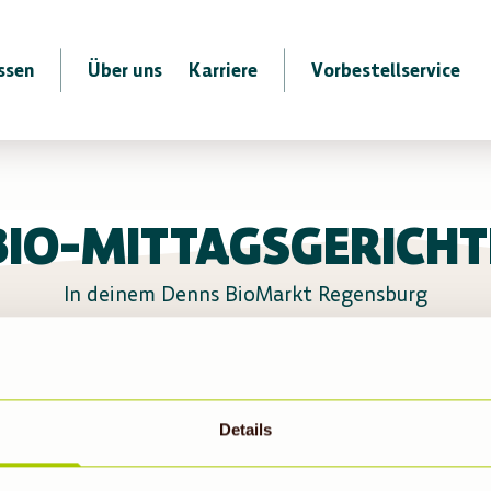
ssen
Über uns
Karriere
Vorbestellservice
BIO-MITTAGSGERICHT
In deinem Denns BioMarkt Regensburg
 derzeit leider kein warmes Mittagsgericht
Details
e für ein leckeres Mittagessen. Anregungen 