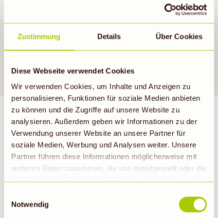
Produkte für ein leckeres
Mittagessen. Anregungen
findest du auch in unseren
Zustimmung
Details
Über Cookies
aktuellen Angeboten
.
Guten Appetit!
Diese Webseite verwendet Cookies
Wir verwenden Cookies, um Inhalte und Anzeigen zu
personalisieren, Funktionen für soziale Medien anbieten
zu können und die Zugriffe auf unsere Website zu
analysieren. Außerdem geben wir Informationen zu der
Verwendung unserer Website an unsere Partner für
soziale Medien, Werbung und Analysen weiter. Unsere
Partner führen diese Informationen möglicherweise mit
BIOMARKT NEWSLETTER
weiteren Daten zusammen, die uns bereitgestellt oder die
im Rahmen der Nutzung der Dienste gesammelt wurden.
E-Mail
Abonnieren
Hinweis auf Verarbeitung der auf dieser Webseite
Einwilligungsauswahl
erhobenen Daten in den USA durch Google: Unsere
Notwendig
Webseite verwendet Google Analytics. Nähere