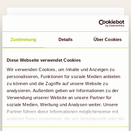
Do
13.08.2026
Zustimmung
Details
Über Cookies
8,40
Paprika-Bohnen-Topf
& Gemüse-Bulgur
Diese Webseite verwendet Cookies
Wir verwenden Cookies, um Inhalte und Anzeigen zu
personalisieren, Funktionen für soziale Medien anbieten
Pizza
zu können und die Zugriffe auf unsere Website zu
analysieren. Außerdem geben wir Informationen zu der
Verwendung unserer Website an unsere Partner für
soziale Medien, Werbung und Analysen weiter. Unsere
Partner führen diese Informationen möglicherweise mit
weiteren Daten zusammen, die uns bereitgestellt oder die
im Rahmen der Nutzung der Dienste gesammelt wurden.
Fr