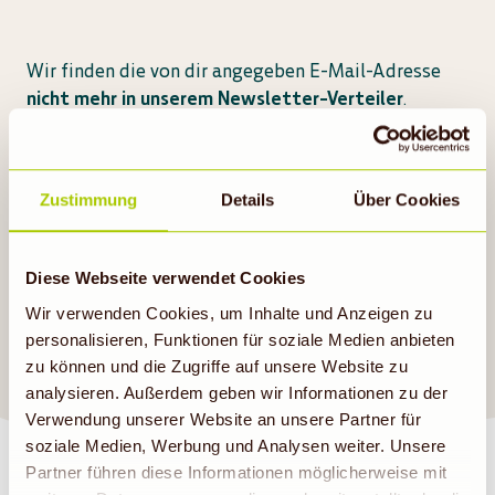
Wir finden die von dir angegeben E-Mail-Adresse
nicht mehr in unserem Newsletter-Verteiler
.
Solltest du dennoch einen Newsletter von uns
erhalten, wende dich gerne telefonisch oder per E-
Mail an unseren Kundendialog.
Zustimmung
Details
Über Cookies
Tel.:
09295-181818
E-Mail
:
info@biomarkt.de
Diese Webseite verwendet Cookies
Wir verwenden Cookies, um Inhalte und Anzeigen zu
personalisieren, Funktionen für soziale Medien anbieten
SAG ES GERN WEITER
zu können und die Zugriffe auf unsere Website zu
analysieren. Außerdem geben wir Informationen zu der
Verwendung unserer Website an unsere Partner für
soziale Medien, Werbung und Analysen weiter. Unsere
Partner führen diese Informationen möglicherweise mit