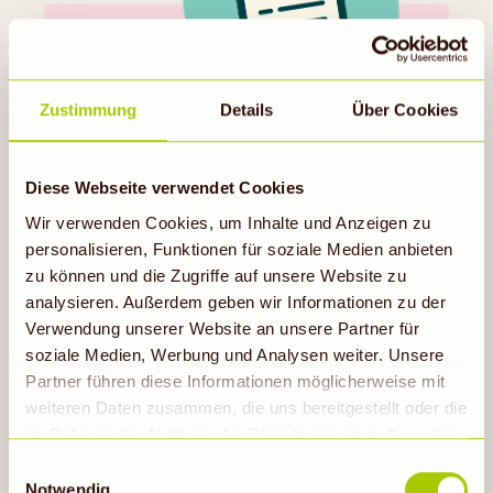
Zustimmung
Details
Über Cookies
KONTAKTFORMULAR
Diese Webseite verwendet Cookies
Du hast ein Anliegen, das individueller ist? Kein
Problem. Über unser Kontaktformular erreichst
Wir verwenden Cookies, um Inhalte und Anzeigen zu
du unser Team direkt - wir kümmern uns schnell
personalisieren, Funktionen für soziale Medien anbieten
und zuverlässig um dein Anliegen.
zu können und die Zugriffe auf unsere Website zu
analysieren. Außerdem geben wir Informationen zu der
Verwendung unserer Website an unsere Partner für
Zum Formular
soziale Medien, Werbung und Analysen weiter. Unsere
Partner führen diese Informationen möglicherweise mit
weiteren Daten zusammen, die uns bereitgestellt oder die
NOCH NICHT FÜNDIG GEWORDEN?
im Rahmen der Nutzung der Dienste gesammelt wurden.
Hinweis auf Verarbeitung der auf dieser Webseite
Einwilligungsauswahl
Du hast keine passende Antwort gefunden oder
erhobenen Daten in den USA durch Google: Unsere
Notwendig