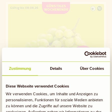
GÜNSTIGES
Gültig bis 08.08.26
WOCHENENDE
2,99
Zustimmung
Details
Über Cookies
Trauben weiß
500-g-Schale
(
1 kg = 5,98
)
Diese Webseite verwendet Cookies
Wir verwenden Cookies, um Inhalte und Anzeigen zu
personalisieren, Funktionen für soziale Medien anbieten
zu können und die Zugriffe auf unsere Website zu
Auf die Einkaufsliste
analysieren. Außerdem geben wir Informationen zu der