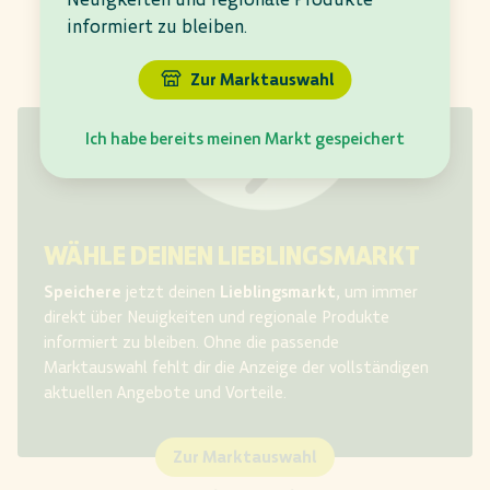
informiert zu bleiben.
Zur Marktauswahl
Ich habe bereits meinen Markt gespeichert
WÄHLE DEINEN LIEBLINGSMARKT
Speichere
jetzt deinen
Lieblingsmarkt
, um immer
direkt über Neuigkeiten und regionale Produkte
informiert zu bleiben. Ohne die passende
Marktauswahl fehlt dir
die Anzeige der vollständigen
aktuellen Angebote und Vorteile.​
Zur Marktauswahl