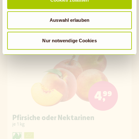
Rechtsbehelfsmöglichkeiten, verarbeitet werden können.
Auf die Einkaufsliste
Wenn auf „Nur notwendige Cookies“ geklickt bzw.
statistische Cookies abgewählt werden, findet die
Auswahl erlauben
vorübergehend beschriebene Übermittlung nicht statt.
Gültig bis 11.08.26
Nur notwendige Cookies
4,99
Pfirsiche oder Nektarinen
je 1 kg