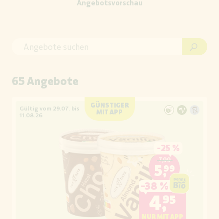
Angebotsvorschau
65 Angebote
GÜNSTIGER
Gültig vom 29.07. bis
MIT APP
11.08.26
-
25 %
7,99
5,99
-
38 %
4,95
NUR MIT APP