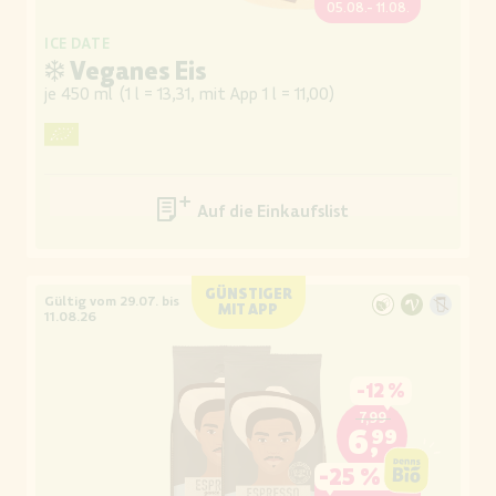
05.08.- 11.08.
ICE DATE
❄ Veganes Eis
je 450 ml
(
1 l = 13,31, mit App 1 l = 11,00
)
Auf die Einkaufsliste
GÜNSTIGER
Gültig vom 29.07. bis
MIT APP
11.08.26
-
12 %
7,99
6,99
-
25 %