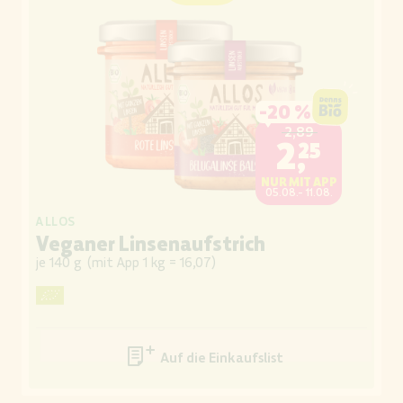
-
20 %
2,89
2,25
NUR MIT APP
05.08.- 11.08.
ALLOS
Veganer Linsenaufstrich
je 140 g
(
mit App 1 kg = 16,07
)
Auf die Einkaufsliste