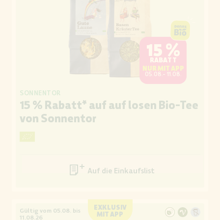
15 %
RABATT
NUR MIT APP
05.08.- 11.08.
SONNENTOR
15 % Rabatt* auf auf losen Bio-Tee
von Sonnentor
Auf die Einkaufsliste
EXKLUSIV
Gültig vom 05.08. bis
MIT APP
11.08.26