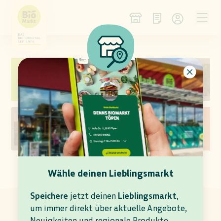
NEU IM SORTIMENT
WEIN DES MONATS
KÄSE DER WOCHE
ANGEBOTS-VORSCHAU
Wähle deinen Lieblingsmarkt
AKTUELLE ANGEBOTE
In allen teilnehmenden BioMärkten gültig bis
Speichere
jetzt deinen
Lieblingsmarkt
,
11.08.2026
um immer direkt über aktuelle Angebote,
Neuigkeiten und regionale Produkte