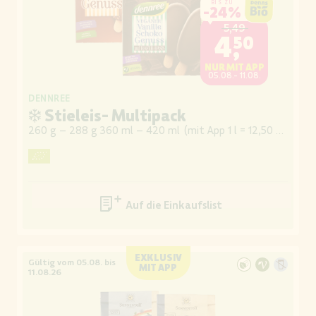
BIS ZU
-
24%
5,49
4,50
NUR MIT APP
05.08.- 11.08.
DENNREE
❄ Stieleis- Multipack
260 g – 288 g 360 ml – 420 ml
(
mit App 1 l = 12,50 / 10,71
)
Auf die Einkaufsliste
EXKLUSIV
Gültig vom 05.08. bis
MIT APP
11.08.26