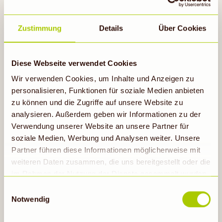
goldbrauner Biss und die leichte
Salznote machen sie zu einem herrlich
Zustimmung
Details
Über Cookies
unkomplizierten Snack – ideal für
gesellige Runden, kleine
Genussmomente zwischendurch oder als
Diese Webseite verwendet Cookies
herzhafte Begleitung zu Getränken.
Wir verwenden Cookies, um Inhalte und Anzeigen zu
personalisieren, Funktionen für soziale Medien anbieten
zu können und die Zugriffe auf unsere Website zu
Im Öko-Test (Ausgabe 03/26) wurden
analysieren. Außerdem geben wir Informationen zu der
die Salzstangen mit
„sehr gut“
Verwendung unserer Website an unsere Partner für
ausgezeichnet.
soziale Medien, Werbung und Analysen weiter. Unsere
Partner führen diese Informationen möglicherweise mit
weiteren Daten zusammen, die uns bereitgestellt oder die
im Rahmen der Nutzung der Dienste gesammelt wurden.
Hinweis auf Verarbeitung der auf dieser Webseite
Einwilligungsauswahl
erhobenen Daten in den USA durch Google: Unsere
Notwendig
Webseite verwendet Google Analytics. Nähere
Informationen hierzu findest du unter Datenschutz. Indem