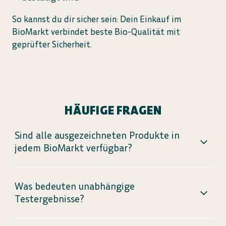
So kannst du dir sicher sein: Dein Einkauf im
BioMarkt verbindet beste Bio-Qualität mit
geprüfter Sicherheit.
HÄUFIGE FRAGEN
Sind alle ausgezeichneten Produkte in
jedem BioMarkt verfügbar?
Die Sortimente können je Markt variieren. Frage
daher gerne direkt im Markt nach.
Was bedeuten unabhängige
Testergebnisse?
Unabhängige Labore prüfen Bio-Produkte nach