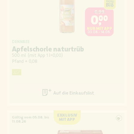
0,99
0,00
NUR MIT APP
03.08.- 14.08.
DENNREE
Apfelschorle naturtrüb
500 ml
(
mit App 1 l=0,00
)
Pfand
+ 0,08
Auf die Einkaufsliste
EXKLUSIV
Gültig vom 05.08. bis
MIT APP
11.08.26