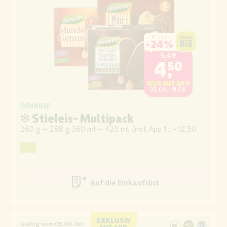
BIS ZU
-
24%
5,49
4,50
NUR MIT APP
05.08.- 11.08.
DENNREE
❄ Stieleis- Multipack
260 g – 288 g 360 ml – 420 ml
(
mit App 1 l = 12,50 / 10,71
)
Auf die Einkaufsliste
EXKLUSIV
Gültig vom 05.08. bis