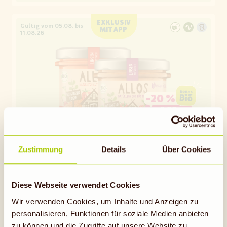
EXKLUSIV
Gültig vom 05.08. bis
MIT APP
11.08.26
-
20 %
2,89
2,25
NUR MIT APP
05.08.- 11.08.
Zustimmung
Details
Über Cookies
ALLOS
Veganer Linsenaufstrich
je 140 g
(
mit App 1 kg = 16,07
)
Diese Webseite verwendet Cookies
Wir verwenden Cookies, um Inhalte und Anzeigen zu
personalisieren, Funktionen für soziale Medien anbieten
zu können und die Zugriffe auf unsere Website zu