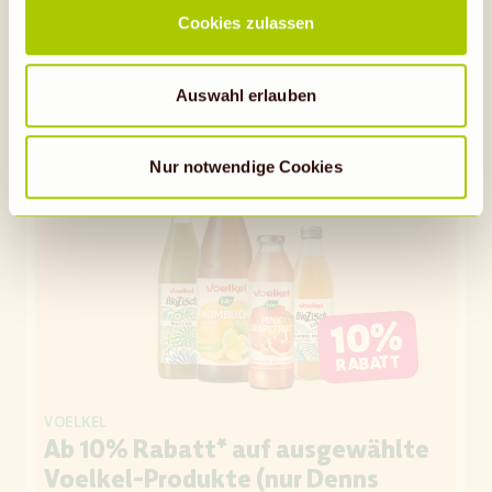
Überwachungszwecken, möglicherweise auch ohne
Cookies zulassen
Rechtsbehelfsmöglichkeiten, verarbeitet werden können.
Auf die Einkaufsliste
Wenn auf „Nur notwendige Cookies“ geklickt bzw.
statistische Cookies abgewählt werden, findet die
Auswahl erlauben
vorübergehend beschriebene Übermittlung nicht statt.
STARKE MARKE
Gültig bis 31.08.26
STARKE PREISE
Nur notwendige Cookies
10%
RABATT
VOELKEL
Ab 10% Rabatt* auf ausgewählte
Voelkel-Produkte (nur Denns