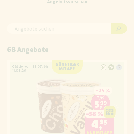
Angebotsvorschau
68 Angebote
GÜNSTIGER
Gültig vom 29.07. bis
MIT APP
11.08.26
-
25 %
7,99
5,99
-
38 %
4,95
NUR MIT APP