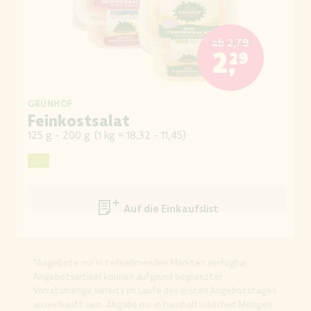
ab
2,79
2,29
GRÜNHOF
Feinkostsalat
125 g - 200 g
(
1 kg = 18,32 - 11,45
)
Auf die Einkaufsliste
*Angebote nur in teilnehmenden Märkten verfügbar.
Angebotsartikel können aufgrund begrenzter
Vorratsmenge bereits im Laufe des ersten Angebotstages
ausverkauft sein. Abgabe nur in haushaltsüblichen Mengen.