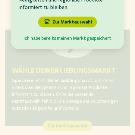
informiert zu bleiben.
Zur Marktauswahl
Ich habe bereits meinen Markt gespeichert
WÄHLE DEINEN LIEBLINGSMARKT
Speichere
jetzt deinen
Lieblingsmarkt
, um immer
direkt über Neuigkeiten und regionale Produkte
informiert zu bleiben. Ohne die passende
Marktauswahl fehlt dir
die Anzeige der vollständigen
aktuellen Angebote und Vorteile.​
Zur Marktauswahl