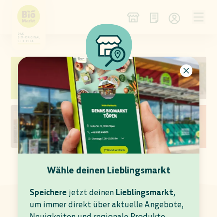
NEU IM SORTIMENT
WEIN DES MONATS
KÄSE DER WOCHE
ANGEBOTS-VORSCHAU
Wähle deinen Lieblingsmarkt
AKTUELLE ANGEBOTE
In deinem Denns BioMarkt Berlin gültig bis
Speichere
jetzt deinen
Lieblingsmarkt
,
11.08.2026
um immer direkt über aktuelle Angebote,
Neuigkeiten und regionale Produkte