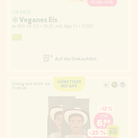
05.08.- 11.08.
ICE DATE
❄ Veganes Eis
je 450 ml
(
1 l = 13,31, mit App 1 l = 11,00
)
Auf die Einkaufsliste
GÜNSTIGER
Gültig vom 29.07. bis
MIT APP
11.08.26
-
12 %
7,99
6,99
-
25 %