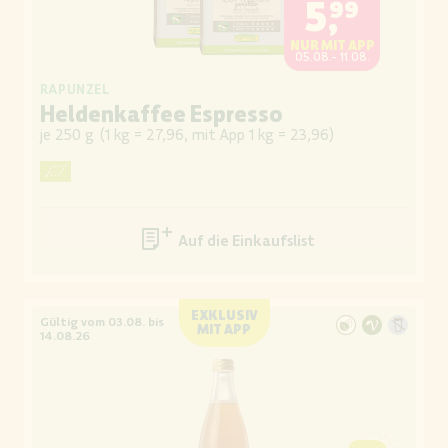
5,99
NUR MIT APP
05.08.- 11.08.
RAPUNZEL
Heldenkaffee Espresso
je 250 g
(
1 kg = 27,96, mit App 1 kg = 23,96
)
Auf die Einkaufsliste
EXKLUSIV
Gültig vom 03.08. bis
MIT APP
14.08.26