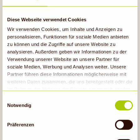
verschiedenen Einrichtungen wie Schulen oder Kitas,
die durch Aufklärungsarbeit und Workshops zu
mehr Lebensmittelwertschätzung beitragen.
Diese Webseite verwendet Cookies
Wir verwenden Cookies, um Inhalte und Anzeigen zu
personalisieren, Funktionen für soziale Medien anbieten
zu können und die Zugriffe auf unsere Website zu
analysieren. Außerdem geben wir Informationen zu der
Verwendung unserer Website an unsere Partner für
soziale Medien, Werbung und Analysen weiter. Unsere
Partner führen diese Informationen möglicherweise mit
weiteren Daten zusammen, die uns bereitgestellt oder die
im Rahmen der Nutzung der Dienste gesammelt wurden.
Hinweis auf Verarbeitung der auf dieser Webseite
Einwilligungsauswahl
erhobenen Daten in den USA durch Google: Unsere
Notwendig
Webseite verwendet Google Analytics. Nähere
Informationen hierzu findest du unter Datenschutz. Indem
Präferenzen
auf „Cookies zulassen“ geklickt bzw. statistische
Cookies erlaubt werden, wird zugleich gem. Art. 49 Abs.
So auch mit dem Verein RESTLOS