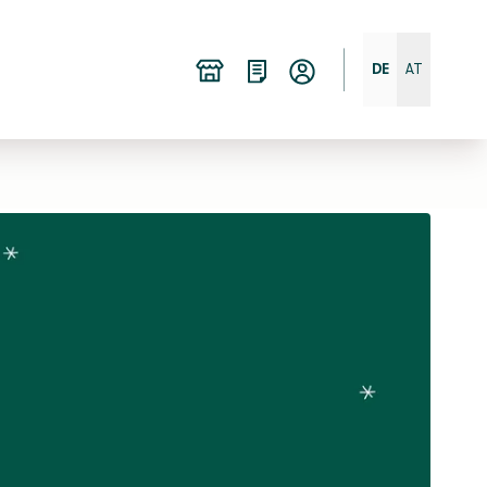
DE
AT