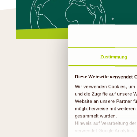
Zustimmung
Diese Webseite verwendet 
Exotische Früchte k
Wir verwenden Cookies, um I
wissen, dass es kein
und die Zugriffe auf unsere
Website an unsere Partner fü
Superfoods wie Gers
möglicherweise mit weiteren
mit regionalem Obst
gesammelt wurden.
zusammen. Die Welt 
Hinweis auf Verarbeitung de
– dank kraftschluck 
verwendet Google Analytics. 