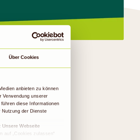
Über Cookies
hilipp und Florian
 Medien anbieten zu können
kreieren.
er Verwendung unserer
 führen diese Informationen
ebenan. Kombiniert
r Nutzung der Dienste
ür ihre Smoothies
euobstwiesen fördern
e: Unsere Webseite
em auf „Cookies zulassen“