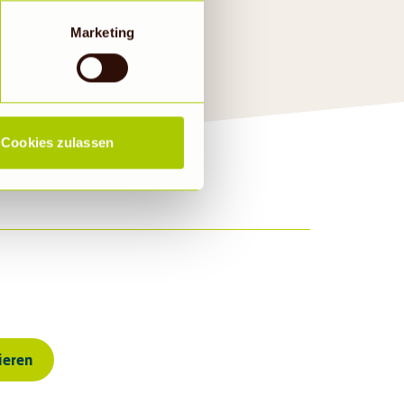
a DS-GVO eingewilligt, dass
 ein Land mit einem nach
Marketing
s Risiko, dass die Daten
Rechtsbehelfsmöglichkeiten,
ookies abgewählt werden,
Cookies zulassen
ieren