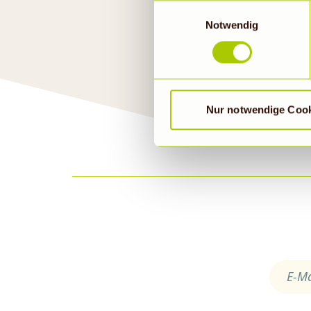
geklickt bzw. statistische Co
Einwilligungsauswahl
die Daten in den USA verarb
Notwendig
EU-Standards unzureichendem
durch US-Behörden, zu Kont
verarbeitet werden können. 
findet die vorübergehend besc
Nur notwendige Coo
E-Ma