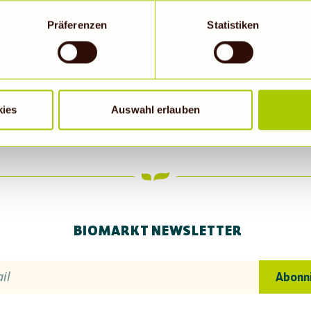
okies erlaubt werden, wird zugleich gem. Art. 49 Abs. 1 S. 1 lit 
eitet werden. Die USA werden vom Europäischen Gerichtshof als
Präferenzen
Statistiken
 Datenschutzniveau eingeschätzt. Es besteht insbesondere da
roll- und zu Überwachungszwecken, möglicherweise auch ohne 
SAG ES GERN WEITER
Wenn auf „Nur notwendige Cookies“ geklickt bzw. statistische C
hriebene Übermittlung nicht statt.
kies
Auswahl erlauben
BIOMARKT NEWSLETTER
il
Abonn