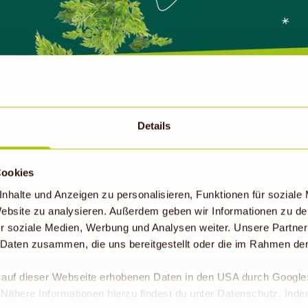
KRAFTSCHLUCK
Details
SMOOTHIES VON HIER
Cookies
ommen bei kraftschluck nicht ins Pfandglas. Denn Gründer P
nhalte und Anzeigen zu personalisieren, Funktionen für soziale
e weitgereisten Früchte braucht, um leckere Smoothies zu 
 Website zu analysieren. Außerdem geben wir Informationen zu d
r soziale Medien, Werbung und Analysen weiter. Unsere Partner
tengras, Aroniabeere und Sanddorn wachsen auf Feldern n
 Daten zusammen, die uns bereitgestellt oder die im Rahmen de
 und Gemüse haben die beiden damit schon alle Zutaten f
ein Schlückchen besser machen und Biodiversität auf Str
r auf dieser Webseite erhobenen Daten in den USA durch Googl
Smoothies ist das nun lecker und einfach.
Nähere Informationen hierzu findest du unter Datenschutz. Ind