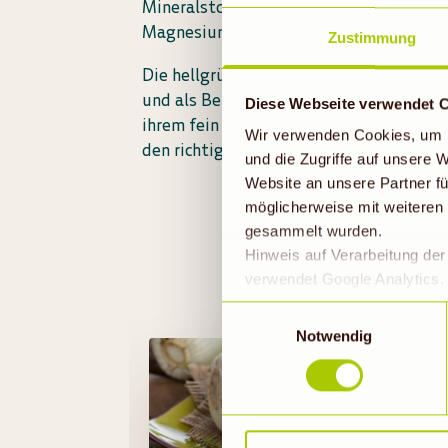
Mineralstoffe und ist reich an Kalium, 
Magnesium und Kalzium.
Zustimmung
Die hellgrünen Stangen eignen sich best
und als Beilage zu Fleischgerichten ode
Diese Webseite verwendet 
ihrem fein würzigen Aroma geben sie vi
Wir verwenden Cookies, um I
den richtigen Pfiff.
und die Zugriffe auf unsere
Website an unsere Partner fü
möglicherweise mit weiteren
gesammelt wurden.
Hinweis auf Verarbeitung de
verwendet Google Analytics. 
geklickt bzw. statistische Co
Einwilligungsauswahl
die Daten in den USA verarb
Notwendig
EU-Standards unzureichendem
durch US-Behörden, zu Kont
verarbeitet werden können. 
FENCHEL
findet die vorübergehend besc