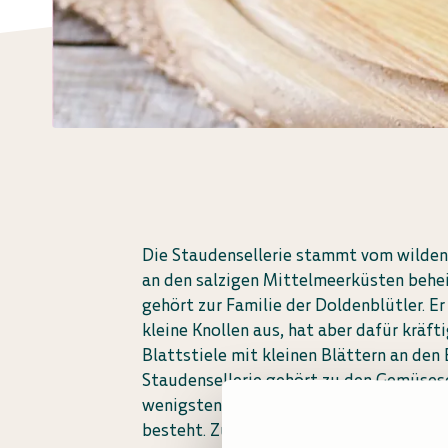
Die Staudensellerie stammt vom wilden S
an den salzigen Mittelmeerküsten behei
gehört zur Familie der Doldenblütler. Er
kleine Knollen aus, hat aber dafür kräfti
Blattstiele mit kleinen Blättern an den
Staudensellerie gehört zu den Gemüses
wenigsten Kalorien, da er zu über 90% 
besteht. Zudem besitzt er viele Vitami