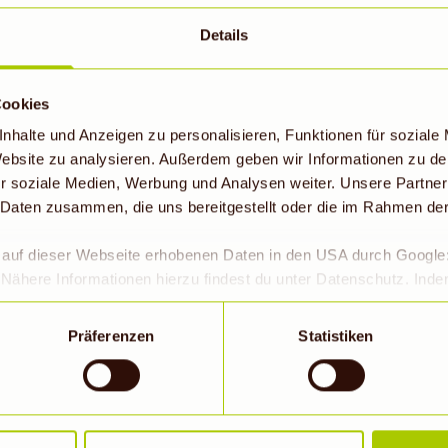
Natrium,
Details
ens für Salate
r Suppen. Mit
Cookies
elen Speisen
nhalte und Anzeigen zu personalisieren, Funktionen für soziale
 Website zu analysieren. Außerdem geben wir Informationen zu d
r soziale Medien, Werbung und Analysen weiter. Unsere Partner
 Daten zusammen, die uns bereitgestellt oder die im Rahmen de
r auf dieser Webseite erhobenen Daten in den USA durch Googl
Nähere Informationen hierzu findest du unter Datenschutz. Ind
okies erlaubt werden, wird zugleich gem. Art. 49 Abs. 1 S. 1 lit 
eitet werden. Die USA werden vom Europäischen Gerichtshof als
Präferenzen
Statistiken
 Datenschutzniveau eingeschätzt. Es besteht insbesondere da
roll- und zu Überwachungszwecken, möglicherweise auch ohne 
Wenn auf „Nur notwendige Cookies“ geklickt bzw. statistische C
SELLERIESALAT
hriebene Übermittlung nicht statt.