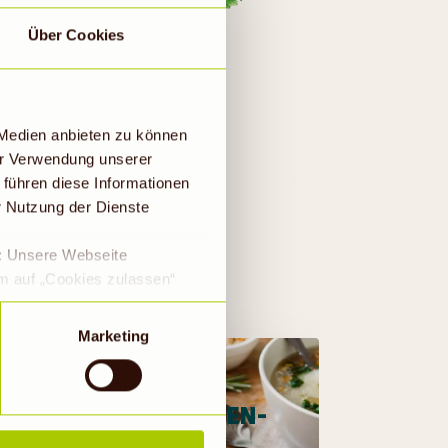
Über Cookies
 Medien anbieten zu können
er Verwendung unserer
 führen diese Informationen
r Nutzung der Dienste
e: Unsere Webseite
em auf „Cookies zulassen“
a DS-GVO eingewilligt, dass
 ein Land mit einem nach
Marketing
s Risiko, dass die Daten
Rechtsbehelfsmöglichkeiten,
ookies abgewählt werden,
SELLERIE-BIRNEN-
SUPPE