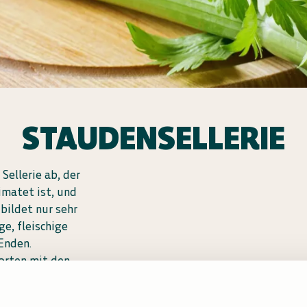
STAUDENSELLERIE
ellerie ab, der
matet ist, und
 bildet nur sehr
ge, fleischige
 Enden.
orten mit den
aus Wasser
ne und wichtige