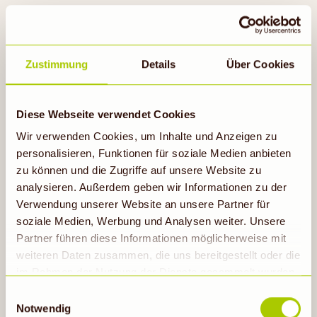
Zustimmung
Details
Über Cookies
Diese Webseite verwendet Cookies
Wir verwenden Cookies, um Inhalte und Anzeigen zu
personalisieren, Funktionen für soziale Medien anbieten
zu können und die Zugriffe auf unsere Website zu
MMH... MILCH!
analysieren. Außerdem geben wir Informationen zu der
Wie kommt die Milch von der Kuh in
Verwendung unserer Website an unsere Partner für
die Tüte? Finde es heraus!
soziale Medien, Werbung und Analysen weiter. Unsere
Partner führen diese Informationen möglicherweise mit
weiteren Daten zusammen, die uns bereitgestellt oder die
im Rahmen der Nutzung der Dienste gesammelt wurden.
Hinweis auf Verarbeitung der auf dieser Webseite
KREOMI lesen
Einwilligungsauswahl
erhobenen Daten in den USA durch Google: Unsere
Notwendig