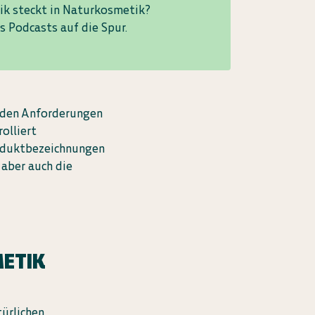
tik steckt in Naturkosmetik?
s Podcasts auf die Spur.
s den Anforderungen
olliert
oduktbezeichnungen
 aber auch die
METIK
ürlichen,