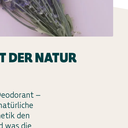
T DER NATUR
Deodorant –
natürliche
metik den
d was die