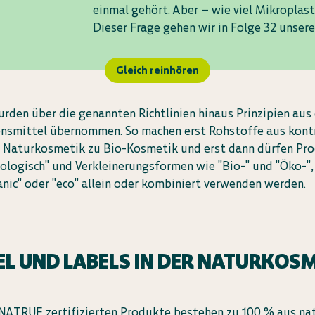
einmal gehört. Aber – wie viel Mikroplas
Dieser Frage gehen wir in Folge 32 unsere
Gleich reinhören
rden über die genannten Richtlinien hinaus Prinzipien au
ensmittel übernommen. So machen erst Rohstoffe aus kontr
 Naturkosmetik zu Bio-Kosmetik und erst dann dürfen Pr
kologisch" und Verkleinerungsformen wie "Bio-" und "Öko-",
nic" oder "eco" allein oder kombiniert verwenden werden.
EL UND LABELS IN DER NATURKOS
NATRUE zertifizierten Produkte bestehen zu 100 % aus nat