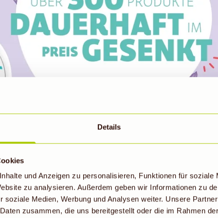
Details
ARUM ZU NATURKOSMETIK GREIFE
Cookies
nhalte und Anzeigen zu personalisieren, Funktionen für soziale
en nach Alternativen zu herkömmlichen Kosmetikprodukten
 Website zu analysieren. Außerdem geben wir Informationen zu d
stoffe enthalten. Naturkosmetik bietet dir eine Vielzahl vo
r soziale Medien, Werbung und Analysen weiter. Unsere Partner
aren als auch der Umwelt zugutekommen.
 Daten zusammen, die uns bereitgestellt oder die im Rahmen de