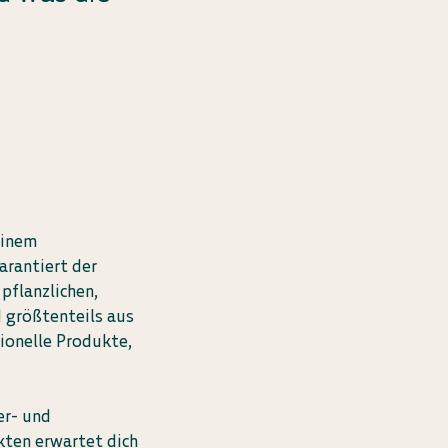
einem
rantiert der
pflanzlichen,
 größtenteils aus
ionelle Produkte,
er- und
kten erwartet dich