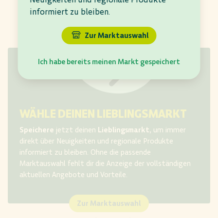
informiert zu bleiben.
Zur Marktauswahl
Ich habe bereits meinen Markt gespeichert
WÄHLE DEINEN LIEBLINGSMARKT
Speichere
jetzt deinen
Lieblingsmarkt
, um immer
direkt über Neuigkeiten und regionale Produkte
informiert zu bleiben. Ohne die passende
Marktauswahl fehlt dir
die Anzeige der vollständigen
aktuellen Angebote und Vorteile.​
Zur Marktauswahl