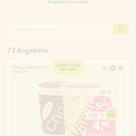
Angebotsvorschau
72 Angebote
GÜNSTIGER
Gültig vom 29.07. bis
MIT APP
11.08.26
-
25 %
7,99
5,99
-
38 %
4,95
NUR MIT APP