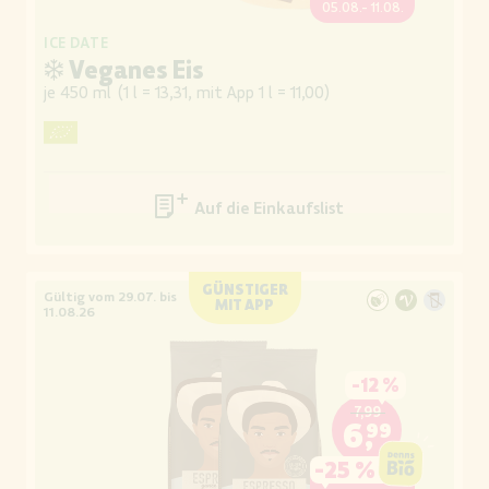
05.08.- 11.08.
ICE DATE
❄ Veganes Eis
je 450 ml
(
1 l = 13,31, mit App 1 l = 11,00
)
Auf die Einkaufsliste
GÜNSTIGER
Gültig vom 29.07. bis
MIT APP
11.08.26
-
12 %
7,99
6,99
-
25 %