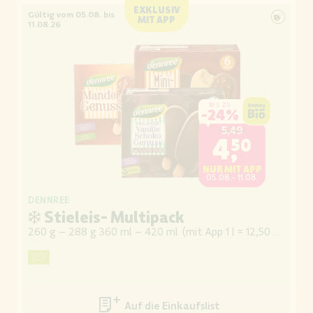
EXKLUSIV
Gültig vom 05.08. bis
MIT APP
11.08.26
BIS ZU
-
24%
5,49
4,50
NUR MIT APP
05.08.- 11.08.
DENNREE
❄ Stieleis- Multipack
260 g – 288 g 360 ml – 420 ml
(
mit App 1 l = 12,50 / 10,71
)
Auf die Einkaufsliste