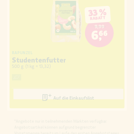
33 %
RABATT
9,99
6,66
RAPUNZEL
Studentenfutter
500 g
(
1 kg = 13,32
)
Auf die Einkaufsliste
*Angebote nur in teilnehmenden Märkten verfügbar.
Angebotsartikel können aufgrund begrenzter
Vorratsmenge bereits im Laufe des ersten Angebotstages