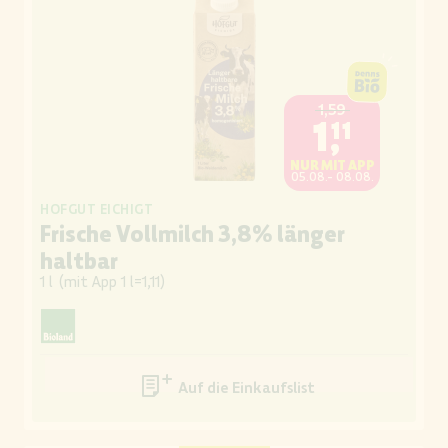
1,59
1,11
NUR MIT APP
05.08.- 08.08.
HOFGUT EICHIGT
Frische Vollmilch 3,8% länger
haltbar
1 l
(
mit App 1 l=1,11
)
Auf die Einkaufsliste