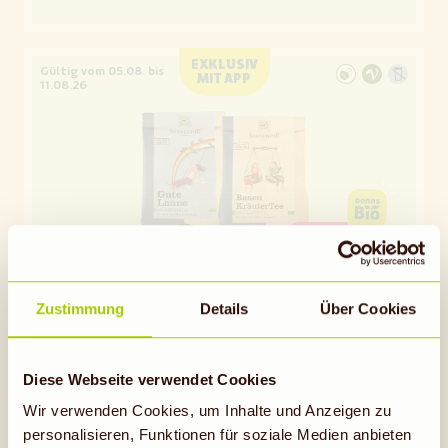
EXKLUSIV
Gültig vom 05.08. bis
MIT APP
11.08.26
15 %
RABATT
NUR MIT APP
05.08.- 11.08.
Zustimmung
Details
Über Cookies
SONNENTOR
15 % Rabatt* auf auf losen Bio-Tee
Diese Webseite verwendet Cookies
von Sonnentor
Wir verwenden Cookies, um Inhalte und Anzeigen zu
personalisieren, Funktionen für soziale Medien anbieten