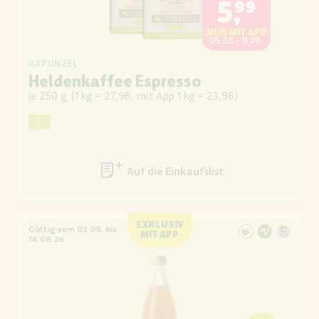
5,99
NUR MIT APP
05.08.- 11.08.
RAPUNZEL
Heldenkaffee Espresso
je 250 g
(
1 kg = 27,96, mit App 1 kg = 23,96
)
Auf die Einkaufsliste
EXKLUSIV
Gültig vom 03.08. bis
MIT APP
14.08.26