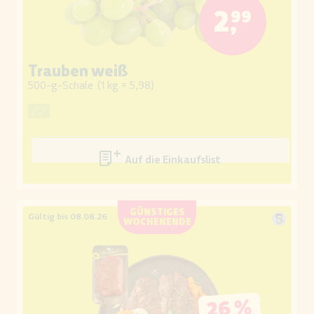
2,99
Trauben weiß
500-g-Schale
(
1 kg = 5,98
)
Auf die Einkaufsliste
GÜNSTIGES
Gültig bis 08.08.26
WOCHENENDE
26 %