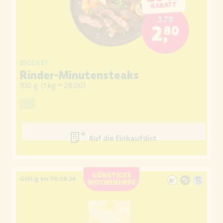
RABATT
3,79
2,80
BIOLUST
Rinder-Minutensteaks
100 g
(
1 kg = 28,00
)
Auf die Einkaufsliste
GÜNSTIGES
Gültig bis 08.08.26
WOCHENENDE