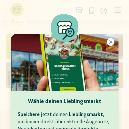
NEU IM SORTIMENT
WEIN DES MONATS
KÄSE DER WOCHE
ANGEBOTS-VORSCHAU
Wähle deinen Lieblingsmarkt
AKTUELLE ANGEBOTE
In deinem Denns BioMarkt Gröbenzell gültig bis
Speichere
jetzt deinen
Lieblingsmarkt
,
11.08.2026
um immer direkt über aktuelle Angebote,
Neuigkeiten und regionale Produkte