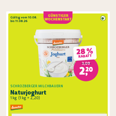
GÜNSTIGER
Gültig vom 10.08.
WOCHENSTART
bis 11.08.26
28 %
RABATT
3,09
2,20
SCHROZBERGER MILCHBAUERN
Naturjoghurt
1 kg
(
1 kg = 2,20
)