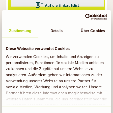
Auf die Einkaufsliste
GÜNSTIGER
Gültig vom 10.08.
WOCHENSTART
bis 11.08.26
Zustimmung
Details
Über Cookies
Diese Webseite verwendet Cookies
33 %
Wir verwenden Cookies, um Inhalte und Anzeigen zu
personalisieren, Funktionen für soziale Medien anbieten
RABATT
zu können und die Zugriffe auf unsere Website zu
3,60
2,40
analysieren. Außerdem geben wir Informationen zu der
Verwendung unserer Website an unsere Partner für
soziale Medien, Werbung und Analysen weiter. Unsere
Partner führen diese Informationen möglicherweise mit
SCHEDEL
Kartöpfelchen 4er Tüte
weiteren Daten zusammen, die uns bereitgestellt oder die
4er-Tüte
(
Stück = 0,60
)
im Rahmen der Nutzung der Dienste gesammelt wurden.
Hinweis auf Verarbeitung der auf dieser Webseite
Einwilligungsauswahl