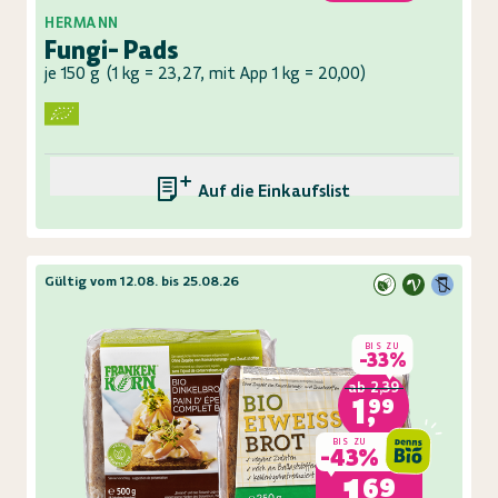
HERMANN
Fungi- Pads
je 150 g
(
1 kg = 23,27, mit App 1 kg = 20,00
)
Auf die Einkaufsliste
Gültig vom 12.08. bis 25.08.26
BIS ZU
-
33%
ab
2,39
1,99
BIS ZU
-
43%
1,69