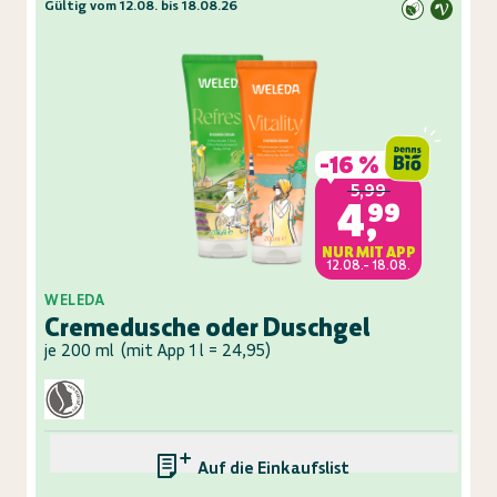
Gültig vom 12.08. bis 18.08.26
-
16 %
5,99
4,99
NUR MIT APP
12.08.- 18.08.
WELEDA
Cremedusche oder Duschgel
je 200 ml
(
mit App 1 l = 24,95
)
Auf die Einkaufsliste