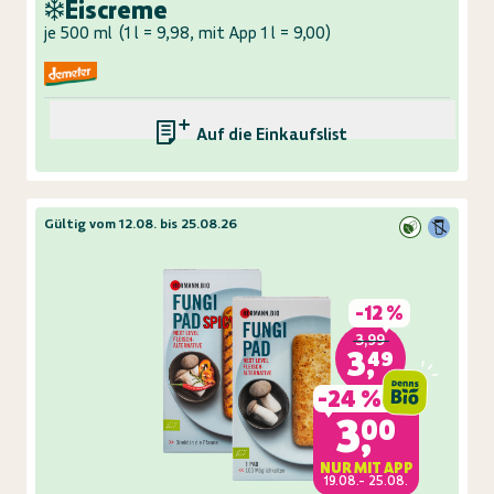
***Eiscreme
je 500 ml
(
1 l = 9,98, mit App 1 l = 9,00
)
Auf die Einkaufsliste
Gültig vom 12.08. bis 25.08.26
-
12 %
3,99
3,49
-
24 %
3,00
NUR MIT APP
19.08.- 25.08.