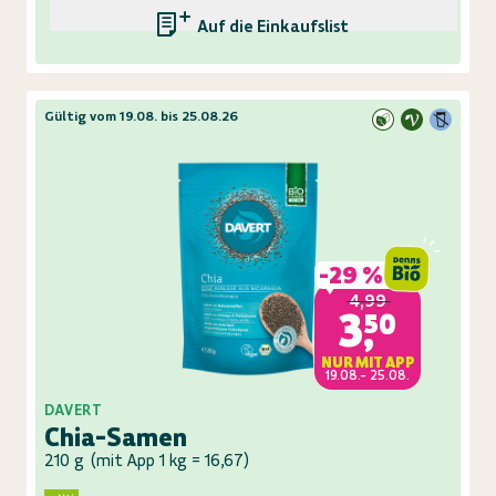
Auf die Einkaufsliste
Gültig vom 19.08. bis 25.08.26
-
29 %
4,99
3,50
NUR MIT APP
19.08.- 25.08.
DAVERT
Chia-Samen
210 g
(
mit App 1 kg = 16,67
)