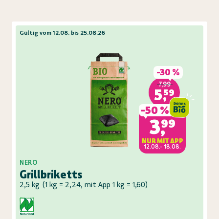
Gültig vom 12.08. bis 25.08.26
-
30 %
7,99
5,59
-
50 %
3,99
NUR MIT APP
12.08.- 18.08.
NERO
Grillbriketts
2,5 kg
(
1 kg = 2,24, mit App 1 kg = 1,60
)