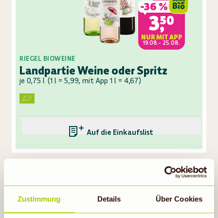
-
36 %
3,50
NUR MIT APP
19.08.- 25.08.
RIEGEL BIOWEINE
Landpartie Weine oder Spritz
je 0,75 l
(
1 l = 5,99, mit App 1 l = 4,67
)
Auf die Einkaufsliste
EXKLUSIV
Gültig vom 12.08. bis
MIT APP
18.08.26
Zustimmung
Details
Über Cookies