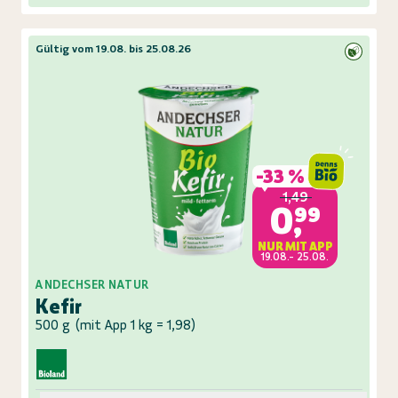
Gültig vom 19.08. bis 25.08.26
-
33 %
1,49
0,99
NUR MIT APP
19.08.- 25.08.
ANDECHSER NATUR
Kefir
500 g
(
mit App 1 kg = 1,98
)