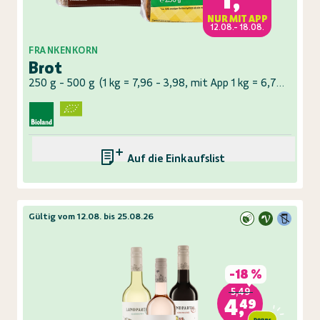
NUR MIT APP
12.08.- 18.08.
FRANKENKORN
Brot
250 g - 500 g
(
1 kg = 7,96 - 3,98, mit App 1 kg = 6,76 - 3,38
)
Auf die Einkaufsliste
Gültig vom 12.08. bis 25.08.26
-
18 %
5,49
4,49