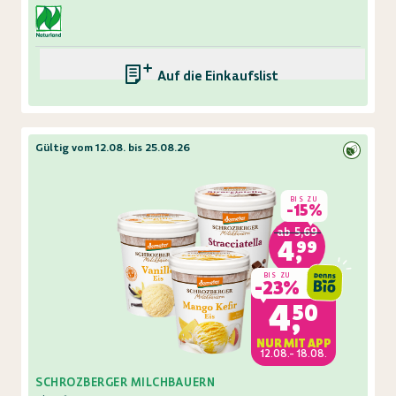
Auf die Einkaufsliste
Gültig vom 12.08. bis 25.08.26
BIS ZU
-
15%
ab
5,69
4,99
BIS ZU
-
23%
4,50
NUR MIT APP
12.08.- 18.08.
SCHROZBERGER MILCHBAUERN