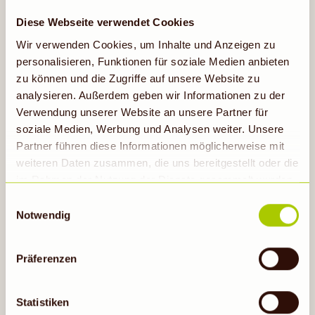
Diese Webseite verwendet Cookies
-
18 %
Wir verwenden Cookies, um Inhalte und Anzeigen zu
3,69
2,99
personalisieren, Funktionen für soziale Medien anbieten
zu können und die Zugriffe auf unsere Website zu
NUR MIT APP
analysieren. Außerdem geben wir Informationen zu der
12.08.- 18.08.
Verwendung unserer Website an unsere Partner für
HAEHNLEIN
soziale Medien, Werbung und Analysen weiter. Unsere
Bruderhahn-Eier
Partner führen diese Informationen möglicherweise mit
Packung
(
mit App 1 Stück =0,50
)
weiteren Daten zusammen, die uns bereitgestellt oder die
im Rahmen der Nutzung der Dienste gesammelt wurden.
Hinweis auf Verarbeitung der auf dieser Webseite
Einwilligungsauswahl
erhobenen Daten in den USA durch Google: Unsere
Notwendig
Auf die Einkaufsliste
Webseite verwendet Google Analytics. Nähere
Informationen hierzu findest du unter Datenschutz. Indem
Präferenzen
auf „Cookies zulassen“ geklickt bzw. statistische
Cookies erlaubt werden, wird zugleich gem. Art. 49 Abs.
Gültig vom 12.08. bis 18.08.26
1 S. 1 lit a DS-GVO eingewilligt, dass die Daten in den
Statistiken
USA verarbeitet werden. Die USA werden vom