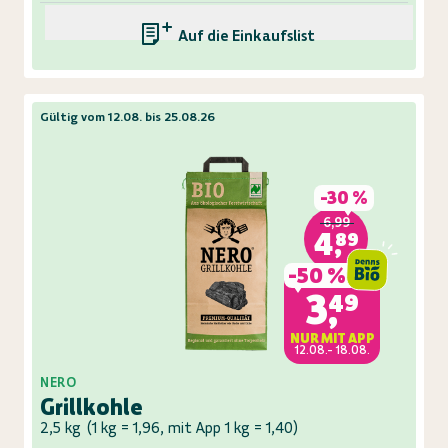
Auf die Einkaufsliste
Gültig vom 12.08. bis 25.08.26
-
30 %
6,99
4,89
-
50 %
3,49
NUR MIT APP
12.08.- 18.08.
NERO
Grillkohle
2,5 kg
(
1 kg = 1,96, mit App 1 kg = 1,40
)