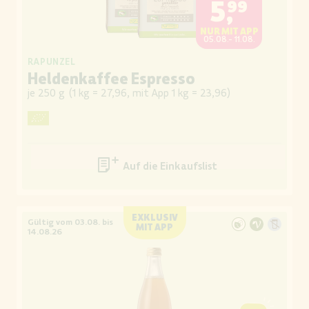
5,99
NUR MIT APP
05.08.- 11.08.
RAPUNZEL
Heldenkaffee Espresso
je 250 g
(
1 kg = 27,96, mit App 1 kg = 23,96
)
Auf die Einkaufsliste
EXKLUSIV
Gültig vom 03.08. bis
MIT APP
14.08.26