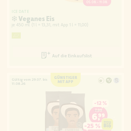
05.08.- 11.08.
ICE DATE
❄ Veganes Eis
je 450 ml
(
1 l = 13,31, mit App 1 l = 11,00
)
Auf die Einkaufsliste
GÜNSTIGER
Gültig vom 29.07. bis
MIT APP
11.08.26
-
12 %
7,99
6,99
-
25 %