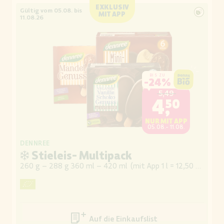
EXKLUSIV
Gültig vom 05.08. bis
MIT APP
11.08.26
BIS ZU
-
24%
5,49
4,50
NUR MIT APP
05.08.- 11.08.
DENNREE
❄ Stieleis- Multipack
260 g – 288 g 360 ml – 420 ml
(
mit App 1 l = 12,50 / 10,71
)
Auf die Einkaufsliste