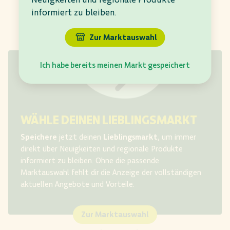
informiert zu bleiben.
Zur Marktauswahl
Ich habe bereits meinen Markt gespeichert
WÄHLE DEINEN LIEBLINGSMARKT
Speichere
jetzt deinen
Lieblingsmarkt
, um immer
direkt über Neuigkeiten und regionale Produkte
informiert zu bleiben. Ohne die passende
Marktauswahl fehlt dir
die Anzeige der vollständigen
aktuellen Angebote und Vorteile.​
Zur Marktauswahl