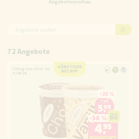
Angebotsvorschau
72 Angebote
GÜNSTIGER
Gültig vom 29.07. bis
MIT APP
11.08.26
-
25 %
7,99
5,99
-
38 %
4,95
NUR MIT APP