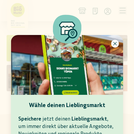
NEU IM SORTIMENT
WEIN DES MONATS
KÄSE DER WOCHE
ANGEBOTS-VORSCHAU
Wähle deinen Lieblingsmarkt
AKTUELLE ANGEBOTE
In deinem Denns BioMarkt Reutlingen gültig bis
Speichere
jetzt deinen
Lieblingsmarkt
,
11.08.2026
um immer direkt über aktuelle Angebote,
Neuigkeiten und regionale Produkte