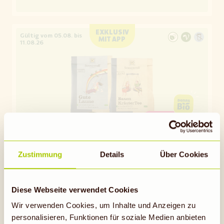
EXKLUSIV
Gültig vom 05.08. bis
MIT APP
11.08.26
15 %
RABATT
NUR MIT APP
05.08.- 11.08.
Zustimmung
Details
Über Cookies
SONNENTOR
15 % Rabatt* auf auf losen Bio-Tee
Diese Webseite verwendet Cookies
von Sonnentor
Wir verwenden Cookies, um Inhalte und Anzeigen zu
personalisieren, Funktionen für soziale Medien anbieten