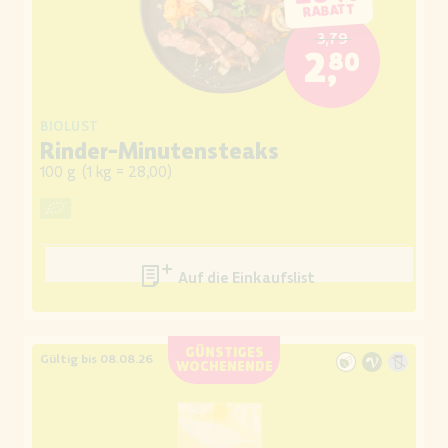
RABATT
3,79
2,80
BIOLUST
Rinder-Minutensteaks
100 g
(
1 kg = 28,00
)
Auf die Einkaufsliste
GÜNSTIGES
Gültig bis 08.08.26
WOCHENENDE