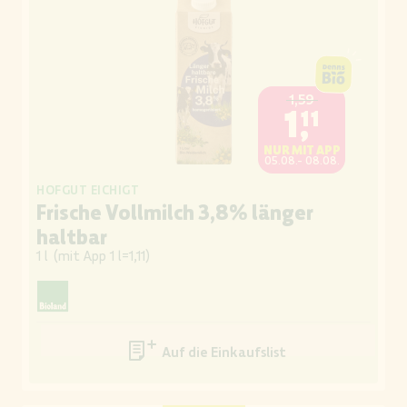
1,59
1,11
NUR MIT APP
05.08.- 08.08.
HOFGUT EICHIGT
Frische Vollmilch 3,8% länger
haltbar
1 l
(
mit App 1 l=1,11
)
Auf die Einkaufsliste