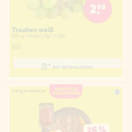
2,99
Trauben weiß
500-g-Schale
(
1 kg = 5,98
)
Auf die Einkaufsliste
GÜNSTIGES
Gültig bis 08.08.26
WOCHENENDE
26 %