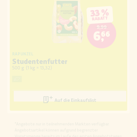
33 %
RABATT
9,99
6,66
RAPUNZEL
Studentenfutter
500 g
(
1 kg = 13,32
)
Auf die Einkaufsliste
*Angebote nur in teilnehmenden Märkten verfügbar.
Angebotsartikel können aufgrund begrenzter
Vorratsmenge bereits im Laufe des ersten Angebotstages