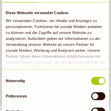
Zubereitung
Diese Webseite verwendet Cookies
Trauben waschen.
Wir verwenden Cookies, um Inhalte und Anzeigen zu
Melone schälen und in mundgerechte
personalisieren, Funktionen für soziale Medien anbieten
Stücke schneiden.
zu können und die Zugriffe auf unsere Website zu
analysieren. Außerdem geben wir Informationen zu der
Parmesan grob hobeln.
Verwendung unserer Website an unsere Partner für
soziale Medien, Werbung und Analysen weiter. Unsere
Brot aufschneiden.
Partner führen diese Informationen möglicherweise mit
Aufschnitt, Käse, Antipasti, Brot und Obst
weiteren Daten zusammen, die uns bereitgestellt oder die
auf einem Teller drapieren.
im Rahmen der Nutzung der Dienste gesammelt wurden.
Hinweis auf Verarbeitung der auf dieser Webseite
Einwilligungsauswahl
erhobenen Daten in den USA durch Google: Unsere
Notwendig
Webseite verwendet Google Analytics. Nähere
Informationen hierzu findest du unter Datenschutz. Indem
SAG ES GERN WEITER
Präferenzen
auf „Cookies zulassen“ geklickt bzw. statistische
Cookies erlaubt werden, wird zugleich gem. Art. 49 Abs.
1 S. 1 lit a DS-GVO eingewilligt, dass die Daten in den