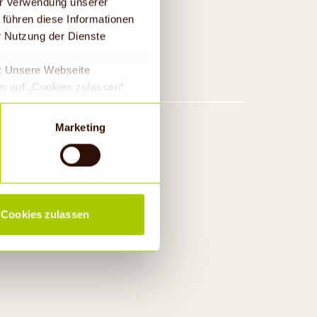
er Verwendung unserer
 führen diese Informationen
r Nutzung der Dienste
e: Unsere Webseite
em auf „Cookies zulassen“
a DS-GVO eingewilligt, dass
 ein Land mit einem nach
Marketing
s Risiko, dass die Daten
Rechtsbehelfsmöglichkeiten,
ookies abgewählt werden,
Cookies zulassen