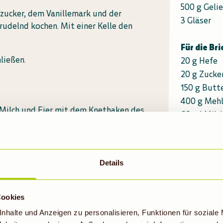
500 g Geli
zucker, dem Vanillemark und der
3 Gläser
rudelnd kochen. Mit einer Kelle den
Für die Br
ließen.
20 g Hefe
20 g Zucke
150 g Butt
400 g Meh
, Milch und Eier mit dem Knethaken des
60 ml Milc
erarbeiten. An einem warmen Ort
4 Eier (Gr
en lassen.
8 Brioche-
ie Formen füllen. Nochmals zugedeckt
Details
eichen und im Backofen bei 180
Cookies
geeignet) ca. 20 Minuten backen. Mit
nhalte und Anzeigen zu personalisieren, Funktionen für soziale