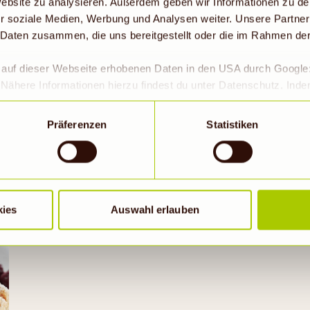
 Website zu analysieren. Außerdem geben wir Informationen zu d
r soziale Medien, Werbung und Analysen weiter. Unsere Partner
 Daten zusammen, die uns bereitgestellt oder die im Rahmen de
r auf dieser Webseite erhobenen Daten in den USA durch Googl
Nähere Informationen hierzu findest du unter Datenschutz. Ind
okies erlaubt werden, wird zugleich gem. Art. 49 Abs. 1 S. 1 lit 
eitet werden. Die USA werden vom Europäischen Gerichtshof als
Präferenzen
Statistiken
 Datenschutzniveau eingeschätzt. Es besteht insbesondere da
Probiere auch
roll- und zu Überwachungszwecken, möglicherweise auch ohne 
Wenn auf „Nur notwendige Cookies“ geklickt bzw. statistische C
hriebene Übermittlung nicht statt.
kies
Auswahl erlauben