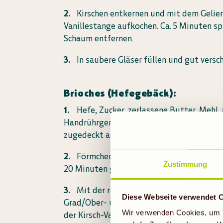
Kirschen entkernen und mit dem Gelier
Vanillestange aufkochen. Ca. 5 Minuten sp
Schaum entfernen.
In saubere Gläser füllen und gut versch
Brioches (Hefegebäck):
Hefe, Zucker, zerlassene Butter, Mehl
Handrührgerätes zu einem glatten Teig v
zugedeckt auf die doppelte Größe aufgeh
Förmchen fetten und Briocheteig in d
Zustimmung
20 Minuten gehen lassen.
Mit der restlichen Milch (10 ml) bestr
Diese Webseite verwendet 
Grad/Ober- und Unterhitze (Umluft nicht 
Wir verwenden Cookies, um I
der Kirsch-Vanille-Konfitüre servieren.