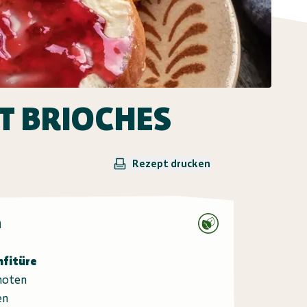
T BRIOCHES
Rezept drucken
n
nfitüre
hoten
en