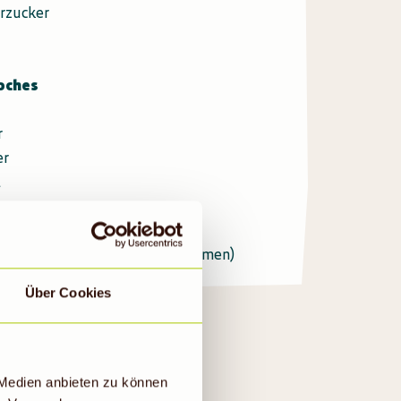
erzucker
ioches
r
er
l
h
öße M)
Formen (alternativ Muffin-Formen)
Über Cookies
 Medien anbieten zu können