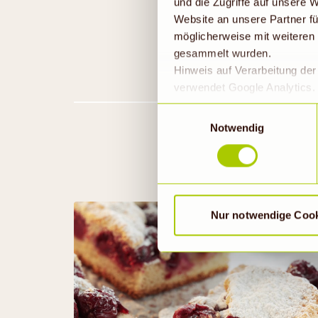
und die Zugriffe auf unsere
Website an unsere Partner fü
möglicherweise mit weiteren
gesammelt wurden.
Hinweis auf Verarbeitung de
verwendet Google Analytics. 
geklickt bzw. statistische Co
Einwilligungsauswahl
die Daten in den USA verarb
Notwendig
EU-Standards unzureichendem
durch US-Behörden, zu Kont
verarbeitet werden können. 
findet die vorübergehend besc
Nur notwendige Coo