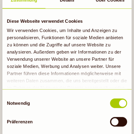
verteilen.
Mit Prosecco aufgießen.
Diese Webseite verwendet Cookies
Wir verwenden Cookies, um Inhalte und Anzeigen zu
personalisieren, Funktionen für soziale Medien anbieten
zu können und die Zugriffe auf unsere Website zu
analysieren. Außerdem geben wir Informationen zu der
Verwendung unserer Website an unsere Partner für
soziale Medien, Werbung und Analysen weiter. Unsere
Partner führen diese Informationen möglicherweise mit
weiteren Daten zusammen, die uns bereitgestellt oder die
Probiere auch
im Rahmen der Nutzung der Dienste gesammelt wurden.
Hinweis auf Verarbeitung der auf dieser Webseite
Einwilligungsauswahl
erhobenen Daten in den USA durch Google: Unsere
Notwendig
Webseite verwendet Google Analytics. Nähere
Informationen hierzu findest du unter Datenschutz. Indem
Präferenzen
auf „Cookies zulassen“ geklickt bzw. statistische
Cookies erlaubt werden, wird zugleich gem. Art. 49 Abs.