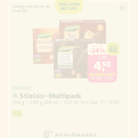
EXKLUSIV
Gültig vom 05.08. bis
MIT APP
11.08.26
BIS ZU
-
24%
5,49
4,50
NUR MIT APP
05.08.- 11.08.
DENNREE
❄ Stieleis- Multipack
260 g – 288 g 360 ml – 420 ml
(
mit App 1 l = 12,50 / 10,71
)
Auf die Einkaufsliste