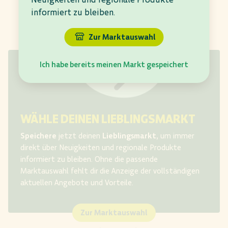
informiert zu bleiben.
Zur Marktauswahl
Ich habe bereits meinen Markt gespeichert
WÄHLE DEINEN LIEBLINGSMARKT
Speichere
jetzt deinen
Lieblingsmarkt
, um immer
direkt über Neuigkeiten und regionale Produkte
informiert zu bleiben. Ohne die passende
Marktauswahl fehlt dir
die Anzeige der vollständigen
aktuellen Angebote und Vorteile.​
Zur Marktauswahl