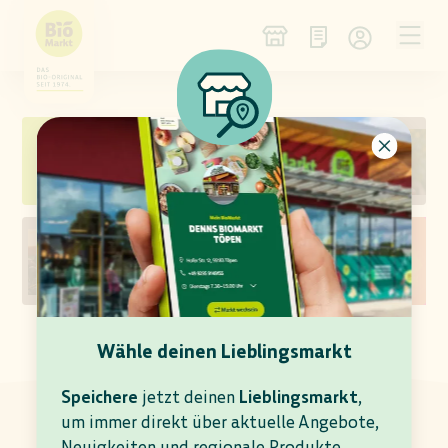
NEU IM SORTIMENT
WEIN DES MONATS
KÄSE DER WOCHE
ANGEBOTS-VORSCHAU
Wähle deinen Lieblingsmarkt
AKTUELLE ANGEBOTE
In deinem Denns BioMarkt Schwerin gültig bis
Speichere
jetzt deinen
Lieblingsmarkt
,
11.08.2026
um immer direkt über aktuelle Angebote,
Neuigkeiten und regionale Produkte