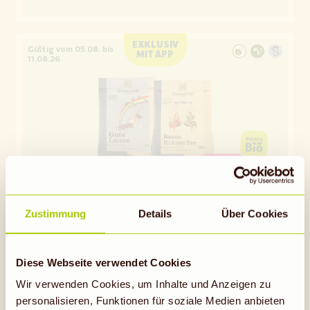
EXKLUSIV
Gültig vom 05.08. bis
MIT APP
11.08.26
15 %
RABATT
NUR MIT APP
05.08.- 11.08.
Zustimmung
Details
Über Cookies
SONNENTOR
15 % Rabatt* auf auf losen Bio-Tee
Diese Webseite verwendet Cookies
von Sonnentor
Wir verwenden Cookies, um Inhalte und Anzeigen zu
personalisieren, Funktionen für soziale Medien anbieten