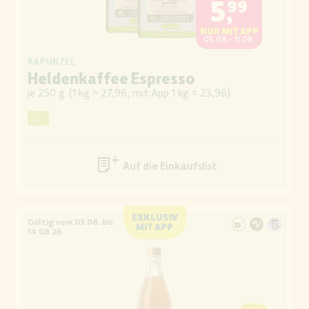
5,99
NUR MIT APP
05.08.- 11.08.
RAPUNZEL
Heldenkaffee Espresso
je 250 g
(
1 kg = 27,96, mit App 1 kg = 23,96
)
Auf die Einkaufsliste
EXKLUSIV
Gültig vom 03.08. bis
MIT APP
14.08.26