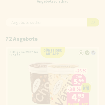
Angebotsvorschau
72 Angebote
GÜNSTIGER
Gültig vom 29.07. bis
MIT APP
11.08.26
-
25 %
7,99
5,99
-
38 %
4,95
NUR MIT APP