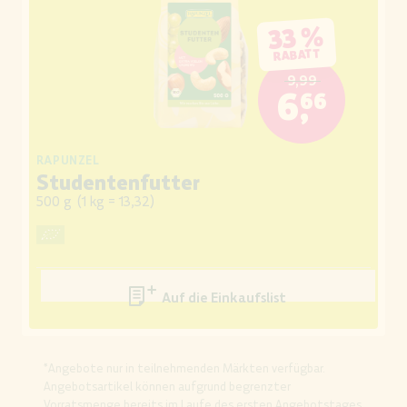
33 %
RABATT
9,99
6,66
RAPUNZEL
Studentenfutter
500 g
(
1 kg = 13,32
)
Auf die Einkaufsliste
*Angebote nur in teilnehmenden Märkten verfügbar.
Angebotsartikel können aufgrund begrenzter
Vorratsmenge bereits im Laufe des ersten Angebotstages