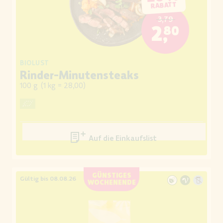
RABATT
3,79
2,80
BIOLUST
Rinder-Minutensteaks
100 g
(
1 kg = 28,00
)
Auf die Einkaufsliste
GÜNSTIGES
Gültig bis 08.08.26
WOCHENENDE