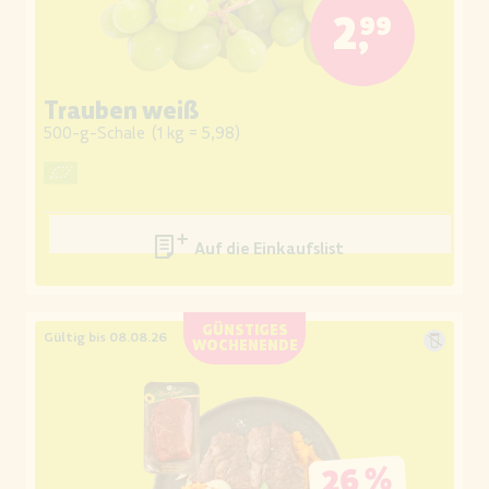
2,99
Trauben weiß
500-g-Schale
(
1 kg = 5,98
)
Auf die Einkaufsliste
GÜNSTIGES
Gültig bis 08.08.26
WOCHENENDE
26 %