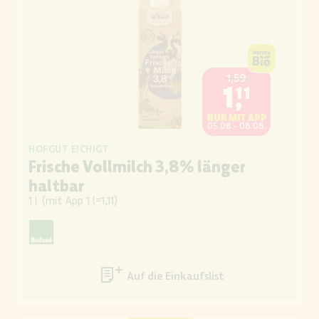
1,59
1,11
NUR MIT APP
05.08.- 08.08.
HOFGUT EICHIGT
Frische Vollmilch 3,8% länger
haltbar
1 l
(
mit App 1 l=1,11
)
Auf die Einkaufsliste