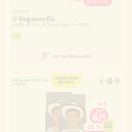
05.08.- 11.08.
ICE DATE
❄ Veganes Eis
je 450 ml
(
1 l = 13,31, mit App 1 l = 11,00
)
Auf die Einkaufsliste
GÜNSTIGER
Gültig vom 29.07. bis
MIT APP
11.08.26
-
12 %
7,99
6,99
-
25 %