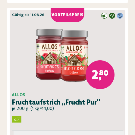
Gültig bis 11.08.26
VORTEILSPREIS
2,80
ALLOS
Fruchtaufstrich „Frucht Pur“
je 200 g
(
1 kg=14,00
)