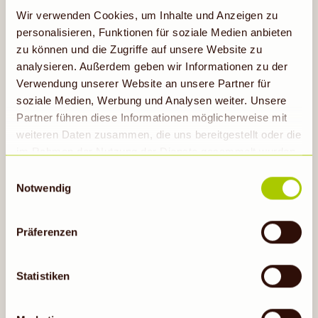
Wir verwenden Cookies, um Inhalte und Anzeigen zu
personalisieren, Funktionen für soziale Medien anbieten
2,79
zu können und die Zugriffe auf unsere Website zu
analysieren. Außerdem geben wir Informationen zu der
Verwendung unserer Website an unsere Partner für
soziale Medien, Werbung und Analysen weiter. Unsere
ANDECHSER NATUR
Almbutter
Partner führen diese Informationen möglicherweise mit
weiteren Daten zusammen, die uns bereitgestellt oder die
250 g
(
1 kg = 11,16
)
im Rahmen der Nutzung der Dienste gesammelt wurden.
Hinweis auf Verarbeitung der auf dieser Webseite
Einwilligungsauswahl
erhobenen Daten in den USA durch Google: Unsere
Notwendig
Webseite verwendet Google Analytics. Nähere
Auf die Einkaufsliste
Informationen hierzu findest du unter Datenschutz. Indem
Präferenzen
auf „Cookies zulassen“ geklickt bzw. statistische
Cookies erlaubt werden, wird zugleich gem. Art. 49 Abs.
Gültig bis 11.08.26
1 S. 1 lit a DS-GVO eingewilligt, dass die Daten in den
Statistiken
USA verarbeitet werden. Die USA werden vom
Europäischen Gerichtshof als ein Land mit einem nach