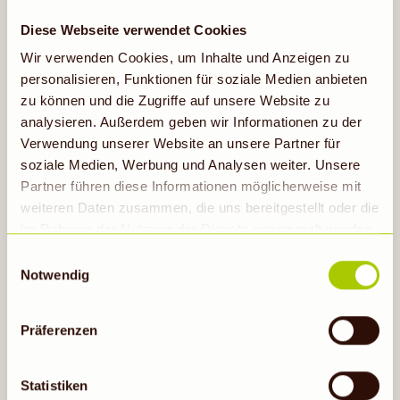
500 g
(
1 kg = 13,32
)
Diese Webseite verwendet Cookies
Wir verwenden Cookies, um Inhalte und Anzeigen zu
personalisieren, Funktionen für soziale Medien anbieten
zu können und die Zugriffe auf unsere Website zu
Auf die Einkaufsliste
analysieren. Außerdem geben wir Informationen zu der
Verwendung unserer Website an unsere Partner für
soziale Medien, Werbung und Analysen weiter. Unsere
GÜNSTIGER
Gültig vom 10.08.
WOCHENSTART
Partner führen diese Informationen möglicherweise mit
bis 11.08.26
weiteren Daten zusammen, die uns bereitgestellt oder die
im Rahmen der Nutzung der Dienste gesammelt wurden.
Hinweis auf Verarbeitung der auf dieser Webseite
Einwilligungsauswahl
erhobenen Daten in den USA durch Google: Unsere
Notwendig
28 %
Webseite verwendet Google Analytics. Nähere
RABATT
Informationen hierzu findest du unter Datenschutz. Indem
Präferenzen
3,09
auf „Cookies zulassen“ geklickt bzw. statistische
2,20
Cookies erlaubt werden, wird zugleich gem. Art. 49 Abs.
1 S. 1 lit a DS-GVO eingewilligt, dass die Daten in den
Statistiken