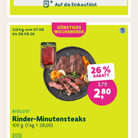
Auf die Einkaufsliste
GÜNSTIGES
Gültig vom 07.08.
WOCHENENDE
bis 08.08.26
26 %
RABATT
3,79
2,80
BIOLUST
Rinder-Minutensteaks
100 g
(
1 kg = 28,00
)