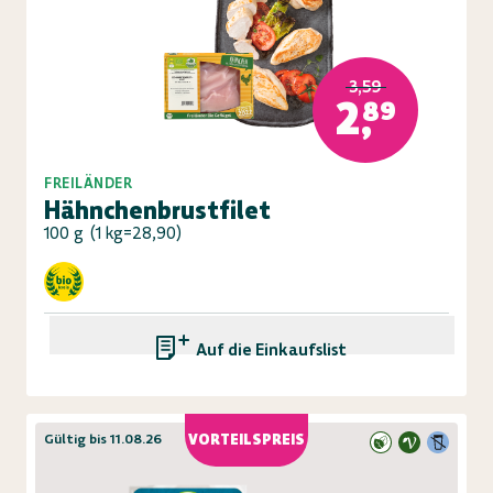
3,59
2,89
FREILÄNDER
Hähnchenbrustfilet
100 g
(
1 kg=28,90
)
Auf die Einkaufsliste
Gültig bis 11.08.26
VORTEILSPREIS