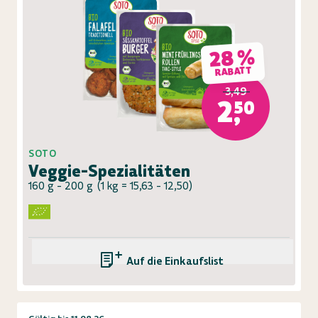
28 %
RABATT
3,49
2,50
SOTO
Veggie-Spezialitäten
160 g - 200 g
(
1 kg = 15,63 - 12,50
)
Auf die Einkaufsliste