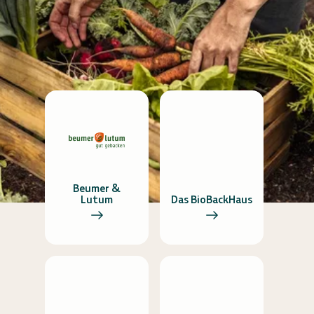
Beumer &
Lutum
Das BioBackHaus