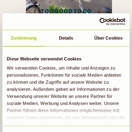
TOO GOOD TO GO
Zustimmung
Details
Über Cookies
Jetzt mitmachen
Diese Webseite verwendet Cookies
Wir verwenden Cookies, um Inhalte und Anzeigen zu
personalisieren, Funktionen für soziale Medien anbieten
zu können und die Zugriffe auf unsere Website zu
analysieren. Außerdem geben wir Informationen zu der
Verwendung unserer Website an unsere Partner für
soziale Medien, Werbung und Analysen weiter. Unsere
Partner führen diese Informationen möglicherweise mit
RECUP & REBOWL
weiteren Daten zusammen, die uns bereitgestellt oder die
im Rahmen der Nutzung der Dienste gesammelt wurden.
Hinweis auf Verarbeitung der auf dieser Webseite