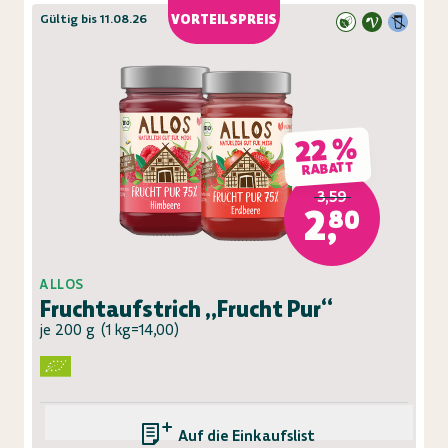
Gültig bis 11.08.26
VORTEILSPREIS
22 %
RABATT
3,59
2,80
ALLOS
Fruchtaufstrich „Frucht Pur“
je 200 g
(
1 kg=14,00
)
Auf die Einkaufsliste