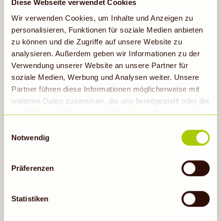
Diese Webseite verwendet Cookies
Wir verwenden Cookies, um Inhalte und Anzeigen zu
personalisieren, Funktionen für soziale Medien anbieten
zu können und die Zugriffe auf unsere Website zu
analysieren. Außerdem geben wir Informationen zu der
Verwendung unserer Website an unsere Partner für
2,89
soziale Medien, Werbung und Analysen weiter. Unsere
Partner führen diese Informationen möglicherweise mit
weiteren Daten zusammen, die uns bereitgestellt oder die
FREILÄNDER
im Rahmen der Nutzung der Dienste gesammelt wurden.
Hähnchenbrustfilet
Hinweis auf Verarbeitung der auf dieser Webseite
Einwilligungsauswahl
100 g
(
1 kg=28,90
)
erhobenen Daten in den USA durch Google: Unsere
Notwendig
Webseite verwendet Google Analytics. Nähere
Informationen hierzu findest du unter Datenschutz. Indem
Präferenzen
auf „Cookies zulassen“ geklickt bzw. statistische
Cookies erlaubt werden, wird zugleich gem. Art. 49 Abs.
Auf die Einkaufsliste
1 S. 1 lit a DS-GVO eingewilligt, dass die Daten in den
Statistiken
USA verarbeitet werden. Die USA werden vom
Europäischen Gerichtshof als ein Land mit einem nach