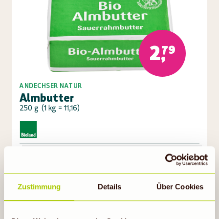
2,79
ANDECHSER NATUR
Almbutter
250 g
(
1 kg = 11,16
)
Auf die Einkaufsliste
Zustimmung
Details
Über Cookies
Gültig bis 11.08.26