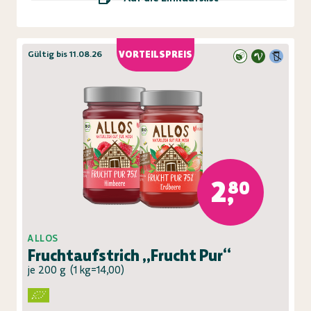
Gültig bis 11.08.26
VORTEILSPREIS
2,80
ALLOS
Fruchtaufstrich „Frucht Pur“
je 200 g
(
1 kg=14,00
)