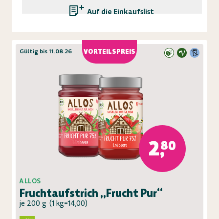
Auf die Einkaufsliste
Gültig bis 11.08.26
VORTEILSPREIS
2,80
ALLOS
Fruchtaufstrich „Frucht Pur“
je 200 g
(
1 kg=14,00
)