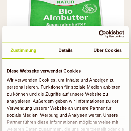
2,79
Zustimmung
Details
Über Cookies
ANDECHSER NATUR
Almbutter
Diese Webseite verwendet Cookies
250 g
(
1 kg = 11,16
)
Wir verwenden Cookies, um Inhalte und Anzeigen zu
personalisieren, Funktionen für soziale Medien anbieten
zu können und die Zugriffe auf unsere Website zu
analysieren. Außerdem geben wir Informationen zu der
Auf die Einkaufsliste
Verwendung unserer Website an unsere Partner für
soziale Medien, Werbung und Analysen weiter. Unsere
Partner führen diese Informationen möglicherweise mit
Gültig bis 11.08.26
weiteren Daten zusammen, die uns bereitgestellt oder die