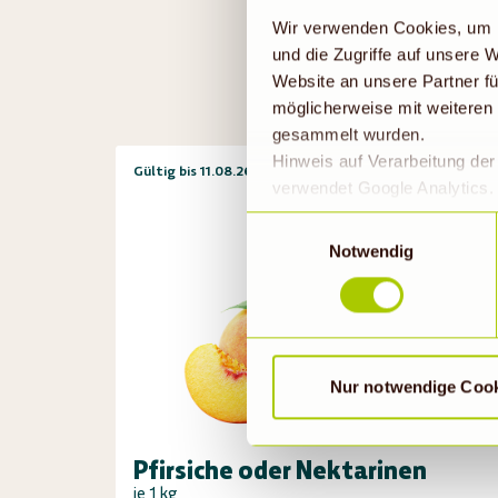
Wir verwenden Cookies, um I
und die Zugriffe auf unsere
Website an unsere Partner fü
möglicherweise mit weiteren
gesammelt wurden.
Hinweis auf Verarbeitung de
Gültig bis 11.08.26
verwendet Google Analytics. 
geklickt bzw. statistische Co
Einwilligungsauswahl
die Daten in den USA verarb
Notwendig
EU-Standards unzureichendem
durch US-Behörden, zu Kont
verarbeitet werden können. 
findet die vorübergehend besc
4,99
Nur notwendige Coo
Pfirsiche oder Nektarinen
je 1 kg