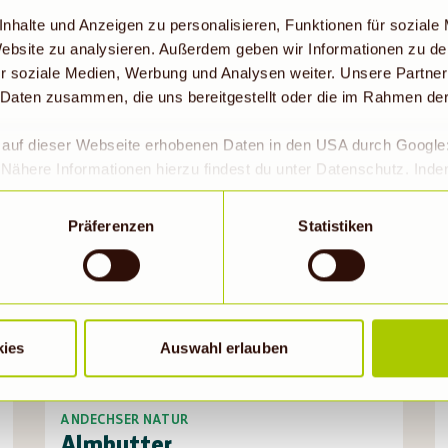
AKTUELLE ANGEBOT
nhalte und Anzeigen zu personalisieren, Funktionen für soziale
 Website zu analysieren. Außerdem geben wir Informationen zu d
r soziale Medien, Werbung und Analysen weiter. Unsere Partner
In deinem Biomarkt Garching gültig bis 11.08.2026
 Daten zusammen, die uns bereitgestellt oder die im Rahmen de
r auf dieser Webseite erhobenen Daten in den USA durch Googl
Gültig bis 11.08.26
Nähere Informationen hierzu findest du unter Datenschutz. Ind
okies erlaubt werden, wird zugleich gem. Art. 49 Abs. 1 S. 1 lit 
eitet werden. Die USA werden vom Europäischen Gerichtshof als
Präferenzen
Statistiken
 Datenschutzniveau eingeschätzt. Es besteht insbesondere da
roll- und zu Überwachungszwecken, möglicherweise auch ohne 
Wenn auf „Nur notwendige Cookies“ geklickt bzw. statistische C
hriebene Übermittlung nicht statt.
2,79
kies
Auswahl erlauben
ANDECHSER NATUR
Almbutter