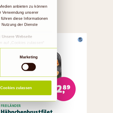
E
 Medien anbieten zu können
er Verwendung unserer
 führen diese Informationen
r Nutzung der Dienste
e: Unsere Webseite
Gültig bis 11.08.26
em auf „Cookies zulassen“
a DS-GVO eingewilligt, dass
 ein Land mit einem nach
Marketing
s Risiko, dass die Daten
Rechtsbehelfsmöglichkeiten,
ookies abgewählt werden,
2,89
Cookies zulassen
FREILÄNDER
Hähnchenbrustfilet