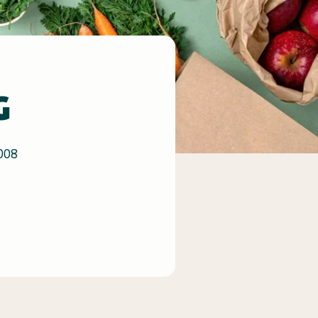
G
008