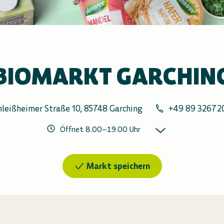
BIOMARKT GARCHIN
hleißheimer Straße 10, 85748 Garching
+49 89 32672
Öffnet
8.00
–
19.00
Uhr
Markt speichern