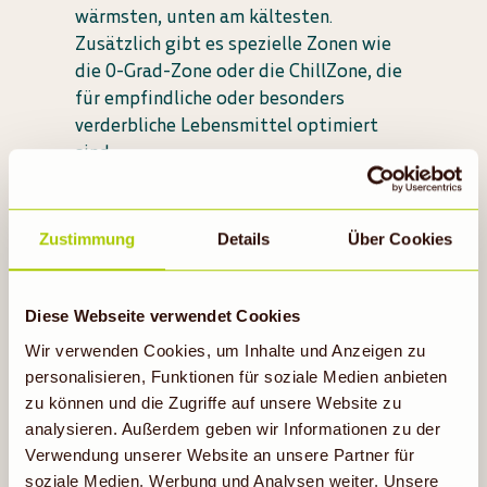
wärmsten, unten am kältesten.
Zusätzlich gibt es spezielle Zonen wie
die 0-Grad-Zone oder die ChillZone, die
für empfindliche oder besonders
verderbliche Lebensmittel optimiert
sind.
Warum das wichtig ist? Jedes
Lebensmittel hat seine
Wohlfühltemperatur. Wird es zu warm
Zustimmung
Details
Über Cookies
oder zu kalt gelagert, verliert es
Geschmack, Konsistenz oder verdirbt
schneller. Wer die Klimazonen im
Diese Webseite verwendet Cookies
Kühlschrank kennt und nutzt, kann
Wir verwenden Cookies, um Inhalte und Anzeigen zu
Lebensmittelabfälle vermeiden und
personalisieren, Funktionen für soziale Medien anbieten
länger genießen.
zu können und die Zugriffe auf unsere Website zu
analysieren. Außerdem geben wir Informationen zu der
Verwendung unserer Website an unsere Partner für
soziale Medien, Werbung und Analysen weiter. Unsere