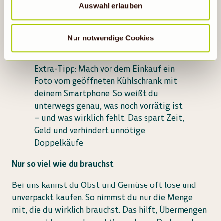
statistische Cookies abgewählt werden, findet die
Auswahl erlauben
landen. Produkte mit nahendem MHD
vorübergehend beschriebene Übermittlung nicht statt.
lassen sich gut in deinen
Wochenplan
integrieren – zum Beispiel für schnelle
Nur notwendige Cookies
Gerichte oder Snacks.
Extra-Tipp: Mach vor dem Einkauf ein
Foto vom geöffneten Kühlschrank mit
deinem Smartphone. So weißt du
unterwegs genau, was noch vorrätig ist
– und was wirklich fehlt. Das spart Zeit,
Geld und verhindert unnötige
Doppelkäufe
Nur so viel wie du brauchst
Bei uns kannst du Obst und Gemüse oft lose und
unverpackt kaufen. So nimmst du nur die Menge
mit, die du wirklich brauchst. Das hilft, Übermengen