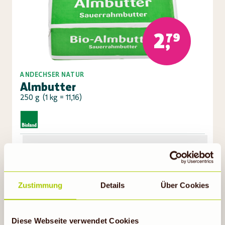
2,79
ANDECHSER NATUR
Almbutter
250 g
(
1 kg = 11,16
)
Auf die Einkaufsliste
Zustimmung
Details
Über Cookies
Gültig bis 11.08.26
Diese Webseite verwendet Cookies