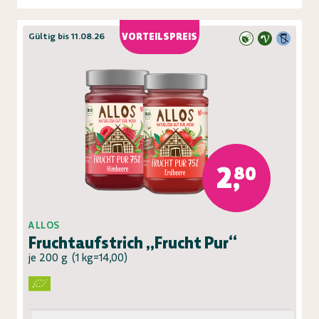
Gültig bis 11.08.26
VORTEILSPREIS
2,80
ALLOS
Fruchtaufstrich „Frucht Pur“
je 200 g
(
1 kg=14,00
)