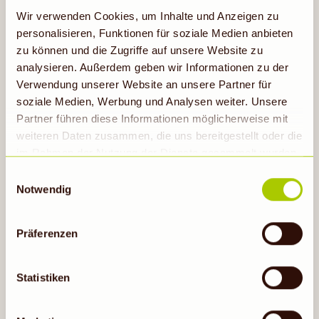
Wir verwenden Cookies, um Inhalte und Anzeigen zu
personalisieren, Funktionen für soziale Medien anbieten
zu können und die Zugriffe auf unsere Website zu
analysieren. Außerdem geben wir Informationen zu der
2,89
Verwendung unserer Website an unsere Partner für
soziale Medien, Werbung und Analysen weiter. Unsere
Partner führen diese Informationen möglicherweise mit
weiteren Daten zusammen, die uns bereitgestellt oder die
FREILÄNDER
im Rahmen der Nutzung der Dienste gesammelt wurden.
Hähnchenbrustfilet
Hinweis auf Verarbeitung der auf dieser Webseite
100 g
(
1 kg=28,90
)
Einwilligungsauswahl
erhobenen Daten in den USA durch Google: Unsere
Notwendig
Webseite verwendet Google Analytics. Nähere
Informationen hierzu findest du unter Datenschutz. Indem
Präferenzen
auf „Cookies zulassen“ geklickt bzw. statistische
Auf die Einkaufsliste
Cookies erlaubt werden, wird zugleich gem. Art. 49 Abs.
1 S. 1 lit a DS-GVO eingewilligt, dass die Daten in den
Statistiken
USA verarbeitet werden. Die USA werden vom
Europäischen Gerichtshof als ein Land mit einem nach
Gültig bis 11.08.26
VORTEILSPREIS