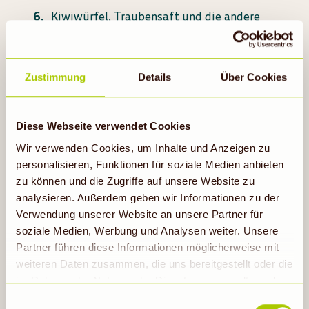
Kiwiwürfel, Traubensaft und die andere
Hälfte des Ahornsirups in einem zweiten
Gefäß fein pürieren.
Zustimmung
Details
Über Cookies
Himbeersirup in ein großes Bowlegefäß
(oder alternativ in 4 Gläser) füllen.
Diese Webseite verwendet Cookies
Etwas zerstoßenes Eis hinzufügen.
Wir verwenden Cookies, um Inhalte und Anzeigen zu
Kiwisaft, Johannisbeersaft, pürierten
personalisieren, Funktionen für soziale Medien anbieten
Apfelsaft und Orangensaft abwechselnd mit
zu können und die Zugriffe auf unsere Website zu
zerstoßenem Eis einfüllen.
analysieren. Außerdem geben wir Informationen zu der
Verwendung unserer Website an unsere Partner für
soziale Medien, Werbung und Analysen weiter. Unsere
Partner führen diese Informationen möglicherweise mit
weiteren Daten zusammen, die uns bereitgestellt oder die
im Rahmen der Nutzung der Dienste gesammelt wurden.
Hinweis auf Verarbeitung der auf dieser Webseite
Einwilligungsauswahl