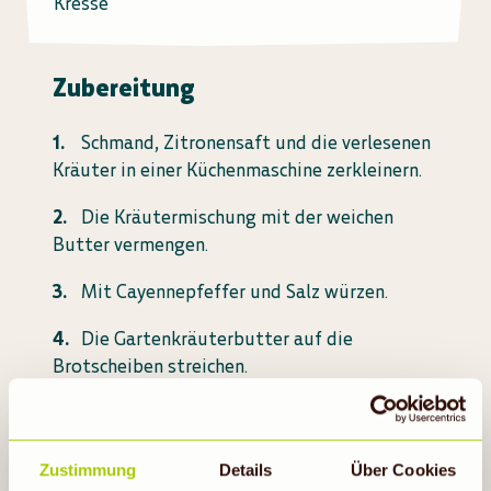
Kresse
Zubereitung
Schmand, Zitronensaft und die verlesenen
Kräuter in einer Küchenmaschine zerkleinern.
Die Kräutermischung mit der weichen
Butter vermengen.
Mit Cayennepfeffer und Salz würzen.
Die Gartenkräuterbutter auf die
Brotscheiben streichen.
Die Eier hartkochen, pellen und vierteln.
Die viertelten Eier auf die Brote legen.
Zustimmung
Details
Über Cookies