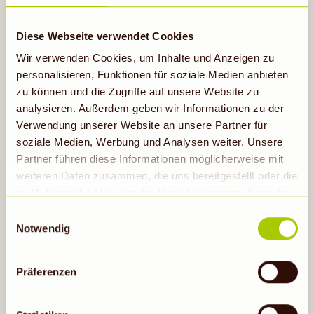
Die Brote mit Kresse bestreuen.
Diese Webseite verwendet Cookies
Wir verwenden Cookies, um Inhalte und Anzeigen zu
personalisieren, Funktionen für soziale Medien anbieten
zu können und die Zugriffe auf unsere Website zu
analysieren. Außerdem geben wir Informationen zu der
Verwendung unserer Website an unsere Partner für
soziale Medien, Werbung und Analysen weiter. Unsere
Partner führen diese Informationen möglicherweise mit
Probiere auch
weiteren Daten zusammen, die uns bereitgestellt oder die
im Rahmen der Nutzung der Dienste gesammelt wurden.
Hinweis auf Verarbeitung der auf dieser Webseite
Einwilligungsauswahl
erhobenen Daten in den USA durch Google: Unsere
Notwendig
Webseite verwendet Google Analytics. Nähere
Informationen hierzu findest du unter Datenschutz. Indem
Präferenzen
auf „Cookies zulassen“ geklickt bzw. statistische
Cookies erlaubt werden, wird zugleich gem. Art. 49 Abs.
1 S. 1 lit a DS-GVO eingewilligt, dass die Daten in den