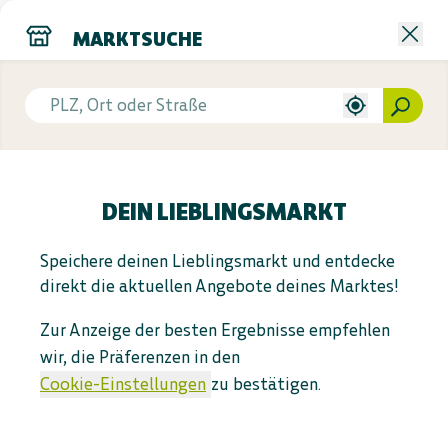
MARKTSUCHE
GEMEINSAM FÜR EINE BESSERE
WELT
DEIN LIEBLINGSMARKT
Mit deinem Einkauf bei
BioMarkt
unterstützt du
eine Marke, die auf Nachhaltigkeit achtet. Egal, was
Speichere deinen Lieblingsmarkt und entdecke
du bei uns kaufst – du hilfst dabei, zu schützen,
direkt die aktuellen Angebote deines Marktes!
was überlebenswichtig ist: Klima, Umwelt,
Mitgeschöpfe, Ressourcen und Vielfalt.
Zur Anzeige der besten Ergebnisse empfehlen
wir, die Präferenzen in den
Cookie-Einstellungen
zu bestätigen.