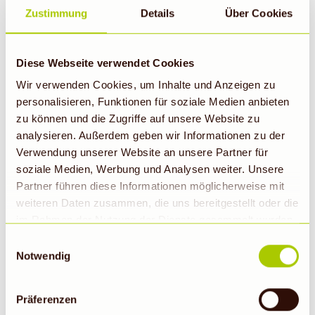
Zustimmung
Details
Über Cookies
Diese Webseite verwendet Cookies
Wir verwenden Cookies, um Inhalte und Anzeigen zu
personalisieren, Funktionen für soziale Medien anbieten
zu können und die Zugriffe auf unsere Website zu
analysieren. Außerdem geben wir Informationen zu der
Verwendung unserer Website an unsere Partner für
soziale Medien, Werbung und Analysen weiter. Unsere
Partner führen diese Informationen möglicherweise mit
weiteren Daten zusammen, die uns bereitgestellt oder die
BODENSCHONUNG
im Rahmen der Nutzung der Dienste gesammelt wurden.
Hinweis auf Verarbeitung der auf dieser Webseite
Einwilligungsauswahl
erhobenen Daten in den USA durch Google: Unsere
Notwendig
Webseite verwendet Google Analytics. Nähere
Informationen hierzu findest du unter Datenschutz. Indem
Präferenzen
auf „Cookies zulassen“ geklickt bzw. statistische