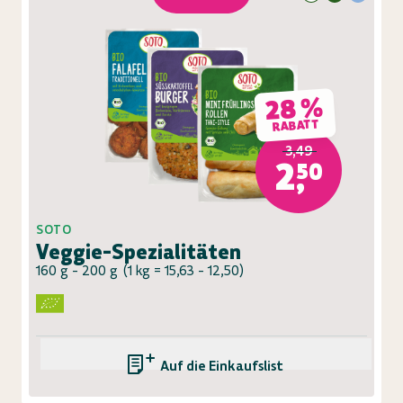
28 %
RABATT
3,49
2,50
SOTO
Veggie-Spezialitäten
160 g - 200 g
(
1 kg = 15,63 - 12,50
)
Auf die Einkaufsliste