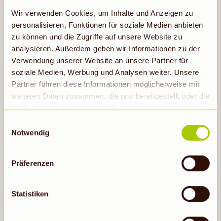
Wir verwenden Cookies, um Inhalte und Anzeigen zu
personalisieren, Funktionen für soziale Medien anbieten
zu können und die Zugriffe auf unsere Website zu
Erfahre mehr
analysieren. Außerdem geben wir Informationen zu der
Verwendung unserer Website an unsere Partner für
soziale Medien, Werbung und Analysen weiter. Unsere
Partner führen diese Informationen möglicherweise mit
weiteren Daten zusammen, die uns bereitgestellt oder die
im Rahmen der Nutzung der Dienste gesammelt wurden.
Hinweis auf Verarbeitung der auf dieser Webseite
Einwilligungsauswahl
erhobenen Daten in den USA durch Google: Unsere
Notwendig
Webseite verwendet Google Analytics. Nähere
Informationen hierzu findest du unter Datenschutz. Indem
Präferenzen
ALLES RUND UM DIE DENNS
auf „Cookies zulassen“ geklickt bzw. statistische
BIO APP
Cookies erlaubt werden, wird zugleich gem. Art. 49 Abs.
1 S. 1 lit a DS-GVO eingewilligt, dass die Daten in den
Statistiken
USA verarbeitet werden. Die USA werden vom
Europäischen Gerichtshof als ein Land mit einem nach
Zur App