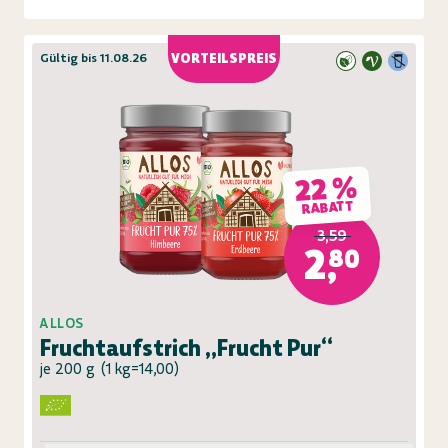
Gültig bis 11.08.26
VORTEILSPREIS
22 %
RABATT
3,59
2,80
ALLOS
Fruchtaufstrich „Frucht Pur“
je 200 g
(
1 kg=14,00
)