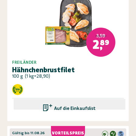
3,59
2,89
FREILÄNDER
Hähnchenbrustfilet
100 g
(
1 kg=28,90
)
Auf die Einkaufsliste
Gültig bis 11.08.26
VORTEILSPREIS