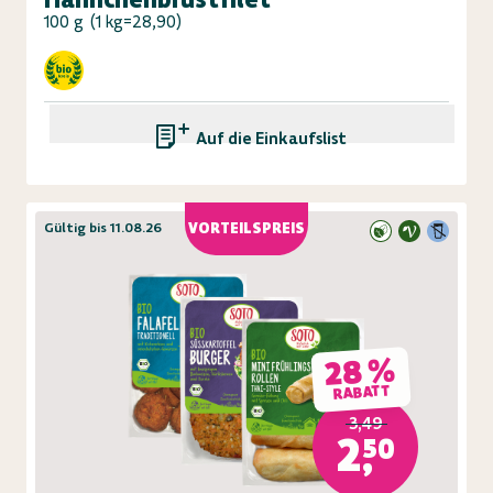
100 g
(
1 kg=28,90
)
Auf die Einkaufsliste
Gültig bis 11.08.26
VORTEILSPREIS
28 %
RABATT
3,49
2,50