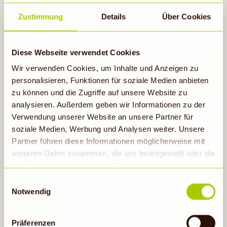
So geht's
Zustimmung
Details
Über Cookies
Diese Webseite verwendet Cookies
Wir verwenden Cookies, um Inhalte und Anzeigen zu
personalisieren, Funktionen für soziale Medien anbieten
zu können und die Zugriffe auf unsere Website zu
analysieren. Außerdem geben wir Informationen zu der
Verwendung unserer Website an unsere Partner für
soziale Medien, Werbung und Analysen weiter. Unsere
Partner führen diese Informationen möglicherweise mit
TOO GOOD TO GO
weiteren Daten zusammen, die uns bereitgestellt oder die
im Rahmen der Nutzung der Dienste gesammelt wurden.
Hinweis auf Verarbeitung der auf dieser Webseite
Einwilligungsauswahl
erhobenen Daten in den USA durch Google: Unsere
Notwendig
Jetzt mitmachen
Webseite verwendet Google Analytics. Nähere
Informationen hierzu findest du unter Datenschutz. Indem
Präferenzen
auf „Cookies zulassen“ geklickt bzw. statistische