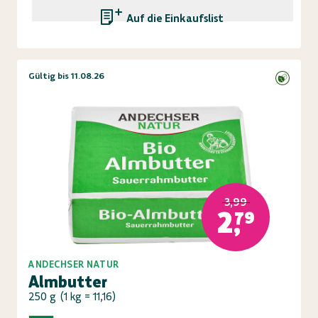
Auf die Einkaufsliste
Gültig bis 11.08.26
3,99
2,79
ANDECHSER NATUR
Almbutter
250 g
(
1 kg = 11,16
)