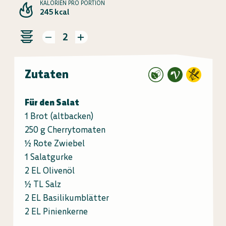
KALORIEN PRO PORTION
245 kcal
2
Zutaten
Für den Salat
1 Brot (altbacken)
250 g Cherrytomaten
½ Rote Zwiebel
1 Salatgurke
2 EL Olivenöl
½ TL Salz
2 EL Basilikumblätter
2 EL Pinienkerne