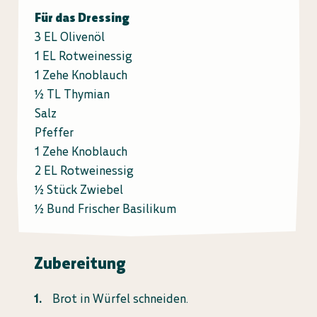
Für das Dressing
3 EL Olivenöl
1 EL Rotweinessig
1 Zehe Knoblauch
½ TL Thymian
Salz
Pfeffer
1 Zehe Knoblauch
2 EL Rotweinessig
½ Stück Zwiebel
½ Bund Frischer Basilikum
Zubereitung
Brot in Würfel schneiden.