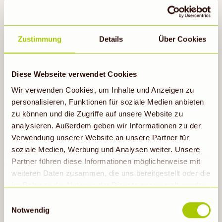
Stücke schneiden.
Tomaten, Gurken, Zwiebel, die knusprigen
Brotwürfel und das Dressing in einer Schüssel
Zustimmung
Details
Über Cookies
vermengen.
Mit gerösteten Pinienkernen und frischem
Diese Webseite verwendet Cookies
Basilikum garnieren und genießen.
Wir verwenden Cookies, um Inhalte und Anzeigen zu
personalisieren, Funktionen für soziale Medien anbieten
zu können und die Zugriffe auf unsere Website zu
analysieren. Außerdem geben wir Informationen zu der
Verwendung unserer Website an unsere Partner für
soziale Medien, Werbung und Analysen weiter. Unsere
Partner führen diese Informationen möglicherweise mit
weiteren Daten zusammen, die uns bereitgestellt oder die
im Rahmen der Nutzung der Dienste gesammelt wurden.
Hinweis auf Verarbeitung der auf dieser Webseite
Probiere auch
Einwilligungsauswahl
erhobenen Daten in den USA durch Google: Unsere
Notwendig
Webseite verwendet Google Analytics. Nähere