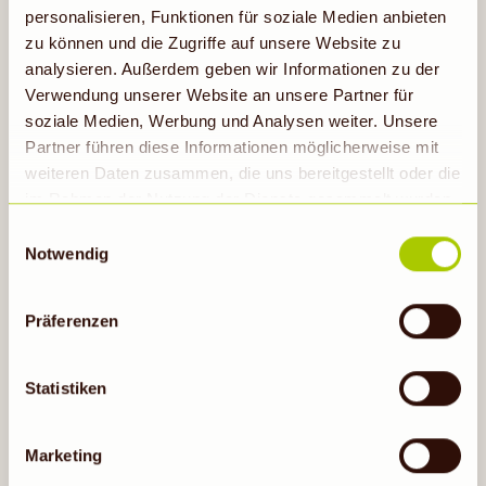
personalisieren, Funktionen für soziale Medien anbieten
zu können und die Zugriffe auf unsere Website zu
Probiere auch
analysieren. Außerdem geben wir Informationen zu der
Verwendung unserer Website an unsere Partner für
soziale Medien, Werbung und Analysen weiter. Unsere
Partner führen diese Informationen möglicherweise mit
weiteren Daten zusammen, die uns bereitgestellt oder die
im Rahmen der Nutzung der Dienste gesammelt wurden.
Hinweis auf Verarbeitung der auf dieser Webseite
Einwilligungsauswahl
erhobenen Daten in den USA durch Google: Unsere
Notwendig
Webseite verwendet Google Analytics. Nähere
Informationen hierzu findest du unter Datenschutz. Indem
Präferenzen
auf „Cookies zulassen“ geklickt bzw. statistische
Cookies erlaubt werden, wird zugleich gem. Art. 49 Abs.
1 S. 1 lit a DS-GVO eingewilligt, dass die Daten in den
Statistiken
USA verarbeitet werden. Die USA werden vom
Brotsalat
Europäischen Gerichtshof als ein Land mit einem nach
Marketing
50min
EU-Standards unzureichendem Datenschutzniveau
eingeschätzt. Es besteht insbesondere das Risiko, dass