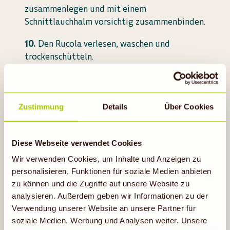
zusammenlegen und mit einem
Schnittlauchhalm vorsichtig zusammenbinden.
Den Rucola verlesen, waschen und
trockenschütteln.
Den Rucola in mundgerechte Stücke
zerpflücken.
Zustimmung
Details
Über Cookies
Für die Vinaigrette Senf, Obstessig und
etwas Wasser verrühren.
Diese Webseite verwendet Cookies
Mit den Gewürzen abschmecken und dann
Wir verwenden Cookies, um Inhalte und Anzeigen zu
das Öl unterrühren.
personalisieren, Funktionen für soziale Medien anbieten
Den Rucola auf Tellern anrichten und je 1
zu können und die Zugriffe auf unsere Website zu
Lachsbeutel darauf setzen.
analysieren. Außerdem geben wir Informationen zu der
Verwendung unserer Website an unsere Partner für
Die Vinaigrette über den Rucola träufeln
soziale Medien, Werbung und Analysen weiter. Unsere